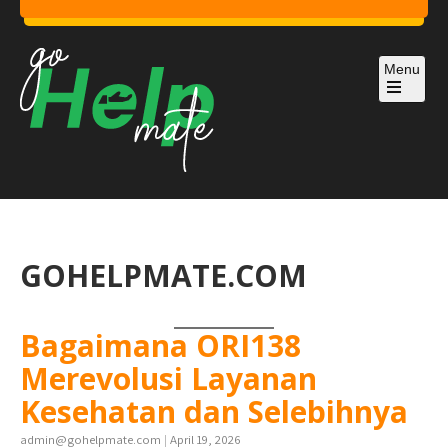
Skip
to
content
Menu
Open
the
main
menu
Slot Gacor Hari Ini dari PG
Dapatkan kemenangan maksimal hari ini dengan slot X500
dari PG Soft. Slot gacor ini memberikan pengalaman
Soft, Slot X500 untuk
menang konsisten.
Kemenangan Maksimal
GOHELPMATE.COM
Bagaimana ORI138
Merevolusi Layanan
Kesehatan dan Selebihnya
admin@gohelpmate.com
|
April 19, 2026