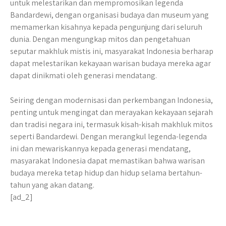
untuk melestarikan dan mempromosikan legenda
Bandardewi, dengan organisasi budaya dan museum yang
memamerkan kisahnya kepada pengunjung dari seluruh
dunia. Dengan mengungkap mitos dan pengetahuan
seputar makhluk mistis ini, masyarakat Indonesia berharap
dapat melestarikan kekayaan warisan budaya mereka agar
dapat dinikmati oleh generasi mendatang.
Seiring dengan modernisasi dan perkembangan Indonesia,
penting untuk mengingat dan merayakan kekayaan sejarah
dan tradisi negara ini, termasuk kisah-kisah makhluk mitos
seperti Bandardewi. Dengan merangkul legenda-legenda
ini dan mewariskannya kepada generasi mendatang,
masyarakat Indonesia dapat memastikan bahwa warisan
budaya mereka tetap hidup dan hidup selama bertahun-
tahun yang akan datang.
[ad_2]