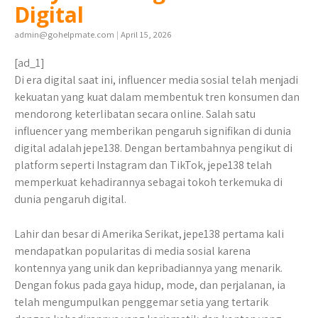
Digital
admin@gohelpmate.com
|
April 15, 2026
[ad_1]
Di era digital saat ini, influencer media sosial telah menjadi
kekuatan yang kuat dalam membentuk tren konsumen dan
mendorong keterlibatan secara online. Salah satu
influencer yang memberikan pengaruh signifikan di dunia
digital adalah jepe138. Dengan bertambahnya pengikut di
platform seperti Instagram dan TikTok, jepe138 telah
memperkuat kehadirannya sebagai tokoh terkemuka di
dunia pengaruh digital.
Lahir dan besar di Amerika Serikat, jepe138 pertama kali
mendapatkan popularitas di media sosial karena
kontennya yang unik dan kepribadiannya yang menarik.
Dengan fokus pada gaya hidup, mode, dan perjalanan, ia
telah mengumpulkan penggemar setia yang tertarik