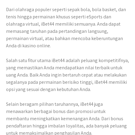
Dari olahraga populer seperti sepak bola, bola basket, dan
tenis hingga permainan khusus seperti eSports dan
olahraga virtual, iBet44 memiliki semuanya. Anda dapat
memasang taruhan pada pertandingan langsung,
permainan virtual, atau bahkan mencoba keberuntungan
Anda di kasino online.
Salah satu fitur utama iBet44 adalah peluang kompetitifnya,
yang memastikan Anda mendapatkan nilai terbaik untuk
uang Anda. Baik Anda ingin bertaruh cepat atau melakukan
segalanya pada permainan berisiko tinggi, iBet44 memiliki
opsi yang sesuai dengan kebutuhan Anda.
Selain beragam pilihan taruhannya, iBet44 juga
menawarkan berbagai bonus dan promosi untuk
membantu meningkatkan kemenangan Anda. Dari bonus
pendaftaran hingga imbalan loyalitas, ada banyak peluang
untuk memaksimalkan penghasilan Anda.