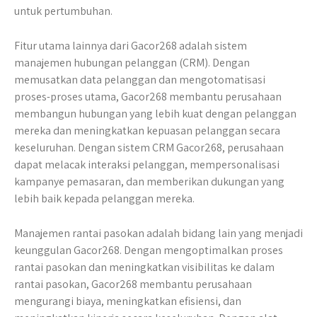
untuk pertumbuhan.
Fitur utama lainnya dari Gacor268 adalah sistem
manajemen hubungan pelanggan (CRM). Dengan
memusatkan data pelanggan dan mengotomatisasi
proses-proses utama, Gacor268 membantu perusahaan
membangun hubungan yang lebih kuat dengan pelanggan
mereka dan meningkatkan kepuasan pelanggan secara
keseluruhan. Dengan sistem CRM Gacor268, perusahaan
dapat melacak interaksi pelanggan, mempersonalisasi
kampanye pemasaran, dan memberikan dukungan yang
lebih baik kepada pelanggan mereka.
Manajemen rantai pasokan adalah bidang lain yang menjadi
keunggulan Gacor268. Dengan mengoptimalkan proses
rantai pasokan dan meningkatkan visibilitas ke dalam
rantai pasokan, Gacor268 membantu perusahaan
mengurangi biaya, meningkatkan efisiensi, dan