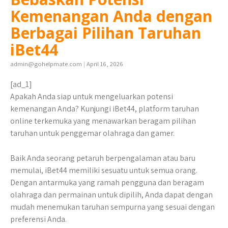
Kemenangan Anda dengan
Berbagai Pilihan Taruhan
iBet44
admin@gohelpmate.com
|
April 16, 2026
[ad_1]
Apakah Anda siap untuk mengeluarkan potensi
kemenangan Anda? Kunjungi iBet44, platform taruhan
online terkemuka yang menawarkan beragam pilihan
taruhan untuk penggemar olahraga dan gamer.
Baik Anda seorang petaruh berpengalaman atau baru
memulai, iBet44 memiliki sesuatu untuk semua orang.
Dengan antarmuka yang ramah pengguna dan beragam
olahraga dan permainan untuk dipilih, Anda dapat dengan
mudah menemukan taruhan sempurna yang sesuai dengan
preferensi Anda.