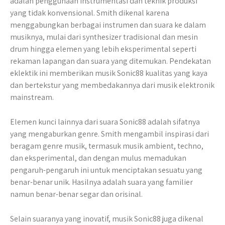
adalah penggunaan instrumentasi dan teknik produksi
yang tidak konvensional. Smith dikenal karena
menggabungkan berbagai instrumen dan suara ke dalam
musiknya, mulai dari synthesizer tradisional dan mesin
drum hingga elemen yang lebih eksperimental seperti
rekaman lapangan dan suara yang ditemukan. Pendekatan
eklektik ini memberikan musik Sonic88 kualitas yang kaya
dan bertekstur yang membedakannya dari musik elektronik
mainstream.
Elemen kunci lainnya dari suara Sonic88 adalah sifatnya
yang mengaburkan genre. Smith mengambil inspirasi dari
beragam genre musik, termasuk musik ambient, techno,
dan eksperimental, dan dengan mulus memadukan
pengaruh-pengaruh ini untuk menciptakan sesuatu yang
benar-benar unik. Hasilnya adalah suara yang familier
namun benar-benar segar dan orisinal.
Selain suaranya yang inovatif, musik Sonic88 juga dikenal