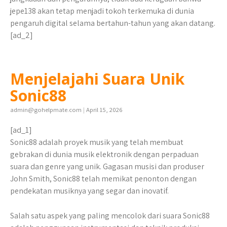
jepe138 akan tetap menjadi tokoh terkemuka di dunia
pengaruh digital selama bertahun-tahun yang akan datang.
[ad_2]
Menjelajahi Suara Unik
Sonic88
admin@gohelpmate.com
|
April 15, 2026
[ad_1]
Sonic88 adalah proyek musik yang telah membuat
gebrakan di dunia musik elektronik dengan perpaduan
suara dan genre yang unik. Gagasan musisi dan produser
John Smith, Sonic88 telah memikat penonton dengan
pendekatan musiknya yang segar dan inovatif.
Salah satu aspek yang paling mencolok dari suara Sonic88