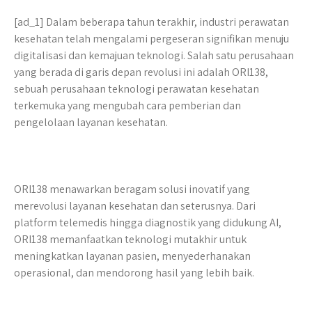
[ad_1] Dalam beberapa tahun terakhir, industri perawatan
kesehatan telah mengalami pergeseran signifikan menuju
digitalisasi dan kemajuan teknologi. Salah satu perusahaan
yang berada di garis depan revolusi ini adalah ORI138,
sebuah perusahaan teknologi perawatan kesehatan
terkemuka yang mengubah cara pemberian dan
pengelolaan layanan kesehatan.
ORI138 menawarkan beragam solusi inovatif yang
merevolusi layanan kesehatan dan seterusnya. Dari
platform telemedis hingga diagnostik yang didukung AI,
ORI138 memanfaatkan teknologi mutakhir untuk
meningkatkan layanan pasien, menyederhanakan
operasional, dan mendorong hasil yang lebih baik.