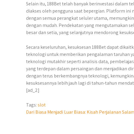
Selain itu, 188Bet telah banyak berinvestasi dalam
diakses oleh pengguna saat bepergian. Platform in
dengan semua perangkat seluler utama, memungki
dengan mudah. Pendekatan yang mengutamakan selu
besar dan setia, yang selanjutnya mendorong kesukse
Secara keseluruhan, kesuksesan 188Bet dapat dikai
teknologi untuk memberikan pengalaman taruhan ya
teknologi mutakhir seperti analisis data, pembelaja
yang terdepan dalam persaingan dan menjadikan diri
dengan terus berkembangnya teknologi, kemungkina
kesuksesannya lebih jauh lagi di tahun-tahun menda
[ad_2]
Tags:
slot
Post
Dari Biasa Menjadi Luar Biasa: Kisah Perjalanan Sal
navigation