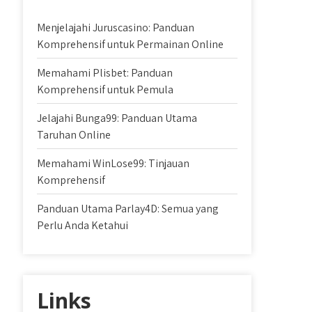
Menjelajahi Juruscasino: Panduan
Komprehensif untuk Permainan Online
Memahami Plisbet: Panduan
Komprehensif untuk Pemula
Jelajahi Bunga99: Panduan Utama
Taruhan Online
Memahami WinLose99: Tinjauan
Komprehensif
Panduan Utama Parlay4D: Semua yang
Perlu Anda Ketahui
Links