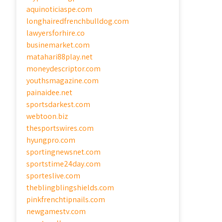
aquinoticiaspe.com
longhairedfrenchbulldog.com
lawyersforhire.co
businemarket.com
matahari88play.net
moneydescriptor.com
youthsmagazine.com
painaidee.net
sportsdarkest.com
webtoon.biz
thesportswires.com
hyungpro.com
sportingnewsnet.com
sportstime24day.com
sporteslive.com
theblingblingshields.com
pinkfrenchtipnails.com
newgamestv.com