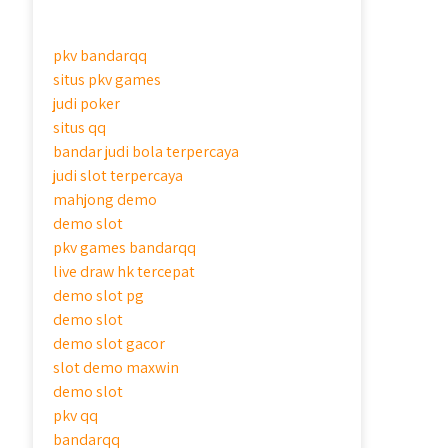
pkv bandarqq
situs pkv games
judi poker
situs qq
bandar judi bola terpercaya
judi slot terpercaya
mahjong demo
demo slot
pkv games bandarqq
live draw hk tercepat
demo slot pg
demo slot
demo slot gacor
slot demo maxwin
demo slot
pkv qq
bandarqq