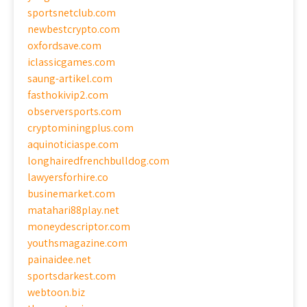
sportsnetclub.com
newbestcrypto.com
oxfordsave.com
iclassicgames.com
saung-artikel.com
fasthokivip2.com
observersports.com
cryptominingplus.com
aquinoticiaspe.com
longhairedfrenchbulldog.com
lawyersforhire.co
businemarket.com
matahari88play.net
moneydescriptor.com
youthsmagazine.com
painaidee.net
sportsdarkest.com
webtoon.biz