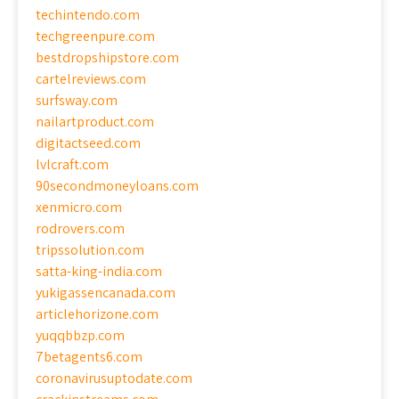
techintendo.com
techgreenpure.com
bestdropshipstore.com
cartelreviews.com
surfsway.com
nailartproduct.com
digitactseed.com
lvlcraft.com
90secondmoneyloans.com
xenmicro.com
rodrovers.com
tripssolution.com
satta-king-india.com
yukigassencanada.com
articlehorizone.com
yuqqbbzp.com
7betagents6.com
coronavirusuptodate.com