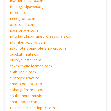
leathercraftpro.com
microgridpower.org
mixiqo.com
needglobe.com
ortocoach.com
passionawe.com
pittsburghpaintingprofessionals.com
plumberryworks.com
psychoterapiawioletanowak.com
quickultimate.com
quirkyquester.com
sexmedicineformen.com
shiftripple.com
slotterpercaya.co
smartcoolbox.com
sohanjitfinances.com
soulfulhousemusic.net
sparklooms.com
tacticalcontractingllc.com