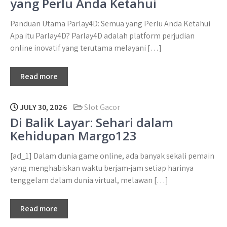
yang Perlu Anda Ketahui
Panduan Utama Parlay4D: Semua yang Perlu Anda Ketahui
Apa itu Parlay4D? Parlay4D adalah platform perjudian
online inovatif yang terutama melayani […]
Read more
JULY 30, 2026
Slot Gacor
Di Balik Layar: Sehari dalam
Kehidupan Margo123
[ad_1] Dalam dunia game online, ada banyak sekali pemain
yang menghabiskan waktu berjam-jam setiap harinya
tenggelam dalam dunia virtual, melawan […]
Read more