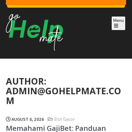
Skip
to
content
Menu
Open
the
main
menu
Slot Gacor Hari Ini dari PG
Dapatkan kemenangan maksimal hari ini dengan slot X500
dari PG Soft. Slot gacor ini memberikan pengalaman
Soft, Slot X500 untuk
menang konsisten.
Kemenangan Maksimal
AUTHOR:
ADMIN@GOHELPMATE.CO
M
AUGUST 8, 2026
Slot Gacor
Memahami GajiBet: Panduan