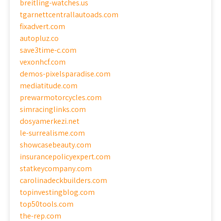
breitling-watches.us
tgarnettcentrallautoads.com
fixadvert.com
autopluz.co
save3time-c.com
vexonhcf.com
demos-pixelsparadise.com
mediatitude.com
prewarmotorcycles.com
simracinglinks.com
dosyamerkezi.net
le-surrealisme.com
showcasebeauty.com
insurancepolicyexpert.com
statkeycompany.com
carolinadeckbuilders.com
topinvestingblog.com
top50tools.com
the-rep.com