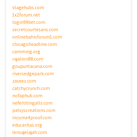
stagehubs.com
1x2forum.net
login99bet.com
secretcourtesans.com
onlinebahisforum1.com
chicagoheadline.com
camming.org
rajalion88.com
goupuntacana.com
riversedgepark.com
zaseez.com
catchycrunch.com
nofaphub.com
nefertitingalls.com
patsyscreations.com
income4proof.com
educaritas.org
lensajelajah.com