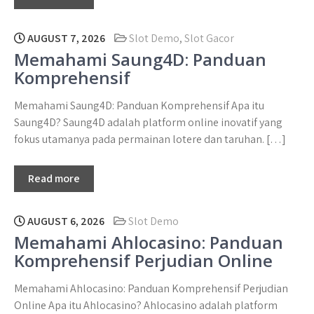
AUGUST 7, 2026
Slot Demo
,
Slot Gacor
Memahami Saung4D: Panduan
Komprehensif
Memahami Saung4D: Panduan Komprehensif Apa itu
Saung4D? Saung4D adalah platform online inovatif yang
fokus utamanya pada permainan lotere dan taruhan. […]
Read more
AUGUST 6, 2026
Slot Demo
Memahami Ahlocasino: Panduan
Komprehensif Perjudian Online
Memahami Ahlocasino: Panduan Komprehensif Perjudian
Online Apa itu Ahlocasino? Ahlocasino adalah platform