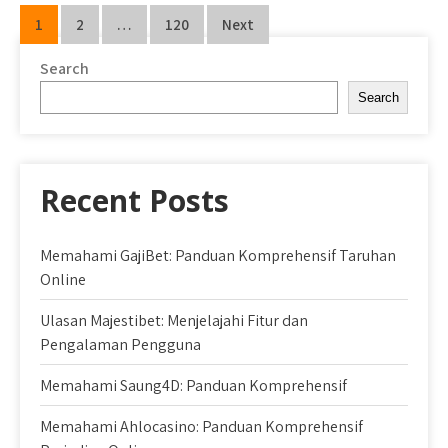
Posts
1
2
…
120
Next
pagination
Search
Search
Recent Posts
Memahami GajiBet: Panduan Komprehensif Taruhan
Online
Ulasan Majestibet: Menjelajahi Fitur dan
Pengalaman Pengguna
Memahami Saung4D: Panduan Komprehensif
Memahami Ahlocasino: Panduan Komprehensif