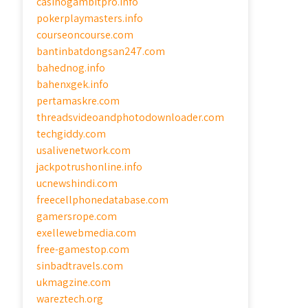
casinogambitpro.info
pokerplaymasters.info
courseoncourse.com
bantinbatdongsan247.com
bahednog.info
bahenxgek.info
pertamaskre.com
threadsvideoandphotodownloader.com
techgiddy.com
usalivenetwork.com
jackpotrushonline.info
ucnewshindi.com
freecellphonedatabase.com
gamersrope.com
exellewebmedia.com
free-gamestop.com
sinbadtravels.com
ukmagzine.com
wareztech.org