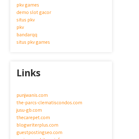
pkv games
demo slot gacor
situs pkv
pkv
bandarqq
situs pkv games
Links
punjwanis.com
the-parcs-clematiscondos.com
jusu-gb.com
thecarepet.com
blogwriterplus.com
guestpostingseo.com