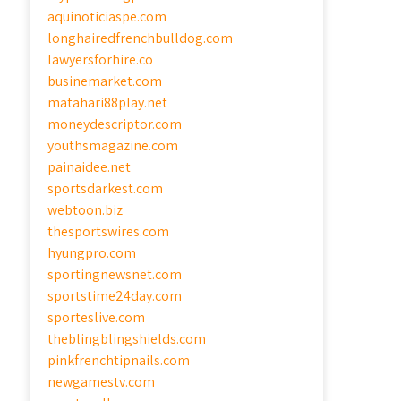
aquinoticiaspe.com
longhairedfrenchbulldog.com
lawyersforhire.co
businemarket.com
matahari88play.net
moneydescriptor.com
youthsmagazine.com
painaidee.net
sportsdarkest.com
webtoon.biz
thesportswires.com
hyungpro.com
sportingnewsnet.com
sportstime24day.com
sporteslive.com
theblingblingshields.com
pinkfrenchtipnails.com
newgamestv.com