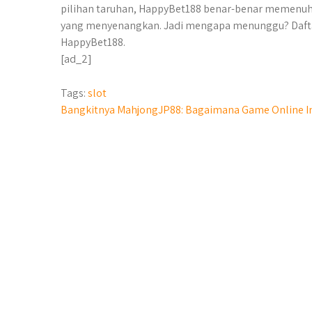
pilihan taruhan, HappyBet188 benar-benar memenuhi
yang menyenangkan. Jadi mengapa menunggu? Dafta
HappyBet188.
[ad_2]
Tags:
slot
Post
Bangkitnya MahjongJP88: Bagaimana Game Online 
navigation