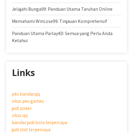
Jelajahi Bunga99: Panduan Utama Taruhan Online
Memahami WinLose99: Tinjauan Komprehensif
Panduan Utama Parlay4D: Semua yang Perlu Anda
Ketahui
Links
pkv bandarqq
situs pkv games
judi poker
situs qq
bandar judi bola terpercaya
judi slot terpercaya