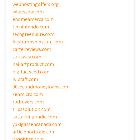
webhostingoffers.org
whatszow.com
ehomeamerca.com
techintendo.com
techgreenpure.com
bestdropshipstore.com
cartelreviews.com
surfsway.com
nailartproduct.com
digitactseed.com
lvlcraft.com
90secondmoneyloans.com
xenmicro.com
rodrovers.com
tripssolution.com
satta-king-india.com
yukigassencanada.com
articlehorizone.com
yuqqbbzp.com