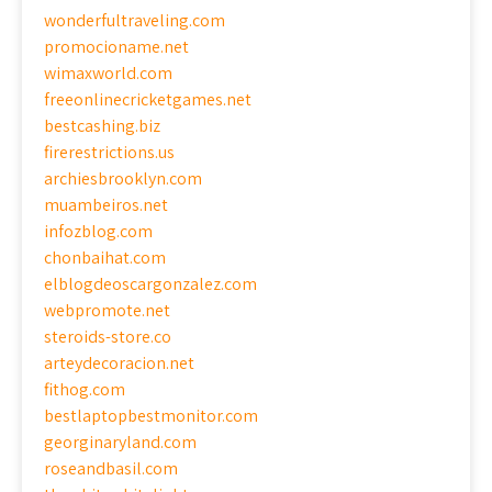
wonderfultraveling.com
promocioname.net
wimaxworld.com
freeonlinecricketgames.net
bestcashing.biz
firerestrictions.us
archiesbrooklyn.com
muambeiros.net
infozblog.com
chonbaihat.com
elblogdeoscargonzalez.com
webpromote.net
steroids-store.co
arteydecoracion.net
fithog.com
bestlaptopbestmonitor.com
georginaryland.com
roseandbasil.com