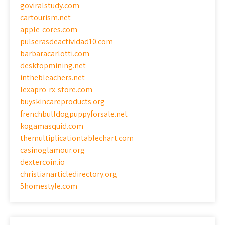
goviralstudy.com
cartourism.net
apple-cores.com
pulserasdeactividad10.com
barbaracarlotti.com
desktopmining.net
inthebleachers.net
lexapro-rx-store.com
buyskincareproducts.org
frenchbulldogpuppyforsale.net
kogamasquid.com
themultiplicationtablechart.com
casinoglamour.org
dextercoin.io
christianarticledirectory.org
5homestyle.com