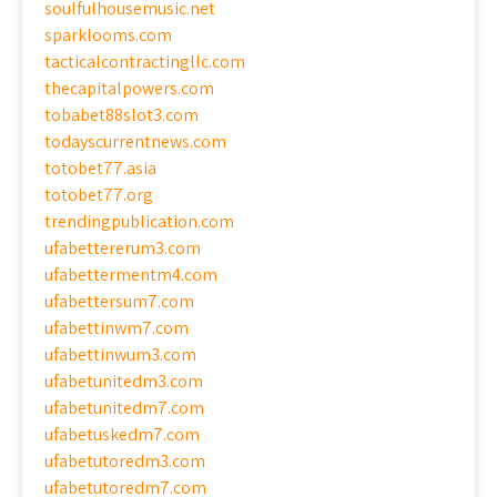
soulfulhousemusic.net
sparklooms.com
tacticalcontractingllc.com
thecapitalpowers.com
tobabet88slot3.com
todayscurrentnews.com
totobet77.asia
totobet77.org
trendingpublication.com
ufabettererum3.com
ufabettermentm4.com
ufabettersum7.com
ufabettinwm7.com
ufabettinwum3.com
ufabetunitedm3.com
ufabetunitedm7.com
ufabetuskedm7.com
ufabetutoredm3.com
ufabetutoredm7.com