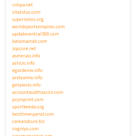
cnhpa.net
sitalotus.com
supernotes.org
worldsportsempires.com
updatecentral360.com
katamastah.com
zqscore.net
aseleraio.info
asticio.info
egardenio.info
arxteamio.info
getalexio.info
accountaudittaxcon.com
prymprint.com
sportkeeda.org
besttimespend.com
careandcure.biz
cogniyo.com
easymagazines.org