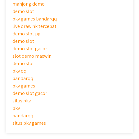
mahjong demo
demo slot
pkv games bandarqq
live draw hk tercepat
demo slot pg
demo slot
demo slot gacor
slot demo maxwin
demo slot
pkv qq
bandarqq
pkv games
demo slot gacor
situs pkv
pkv
bandarqq
situs pkv games