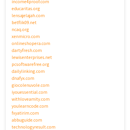
income4proof.com
educaritas.org
lensajelajah.com
betflik09.net
ncaq.org
xenmicro.com
onlineshopera.com
dartyfresh.com
lewisenterprises.net
pcsoftwarefree.org
dailylinking.com
dnafyx.com
giocolenuvole.com
iyouessential.com
withloveamity.com
youlearncode.com
fxyatirim.com
abbuguide.com
technologyresult.com