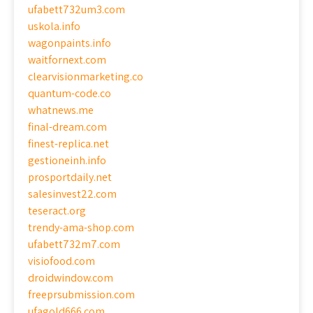
ufabett732um3.com
uskola.info
wagonpaints.info
waitfornext.com
clearvisionmarketing.co
quantum-code.co
whatnews.me
final-dream.com
finest-replica.net
gestioneinh.info
prosportdaily.net
salesinvest22.com
teseract.org
trendy-ama-shop.com
ufabett732m7.com
visiofood.com
droidwindow.com
freeprsubmission.com
ufagold666.com