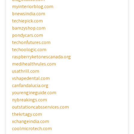
myinteriorblog.com
bnewsindia.com
techiepick.com
bamzyshop.com
pondycars.com
techonfutures.com
techoologic.com
raspberryketonescanada.org
medihealthrules.com
usathrill.com
vshapedental.com
canfandalucia.org
yourengineguide.com
nybreakings.com
outstationcabsservices.com
thekrtagy.com
xchangeindia.com
coolmicrotech.com