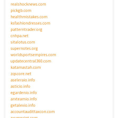
realshocknews.com
pickgb.com
healthmistakes.com
ksfashiondresses.com
patterntrader.org
cnhpa.net
sitalotus.com
supernotes.org
worldsportsempires.com
updatecentral360.com
katamastah.com
zqscore.net
aseleraio.info
asticio.info
egardenio.info
arxteamio.info
getalexio.info
accountaudittaxcon.com
prymprint.com