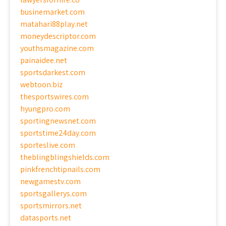
businemarket.com
matahari88play.net
moneydescriptor.com
youthsmagazine.com
painaidee.net
sportsdarkest.com
webtoon.biz
thesportswires.com
hyungpro.com
sportingnewsnet.com
sportstime24day.com
sporteslive.com
theblingblingshields.com
pinkfrenchtipnails.com
newgamestv.com
sportsgallerys.com
sportsmirrors.net
datasports.net