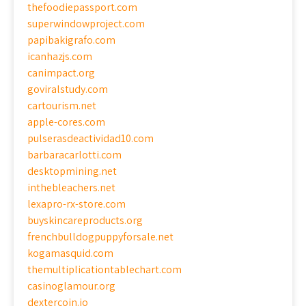
thefoodiepassport.com
superwindowproject.com
papibakigrafo.com
icanhazjs.com
canimpact.org
goviralstudy.com
cartourism.net
apple-cores.com
pulserasdeactividad10.com
barbaracarlotti.com
desktopmining.net
inthebleachers.net
lexapro-rx-store.com
buyskincareproducts.org
frenchbulldogpuppyforsale.net
kogamasquid.com
themultiplicationtablechart.com
casinoglamour.org
dextercoin.io