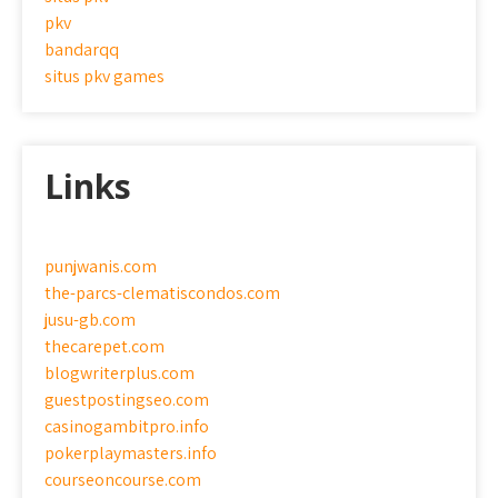
pkv
bandarqq
situs pkv games
Links
punjwanis.com
the-parcs-clematiscondos.com
jusu-gb.com
thecarepet.com
blogwriterplus.com
guestpostingseo.com
casinogambitpro.info
pokerplaymasters.info
courseoncourse.com