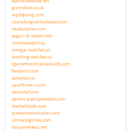
australiamovie.net
gizmobird.co.uk
mp3djsong.com
coursdanglaistoulouse.com
neptunuslex.com
auguri-di-natale.info
michelewatch.us
omega--watches.us
breitling-watches.us
tgarnettcentrallautoads.com
fixadvert.com
autopluz.co
save3time-c.com
vexonhcf.com
demos-pixelsparadise.com
mediatitude.com
prewarmotorcycles.com
simracinglinks.com
dosyamerkezi.net