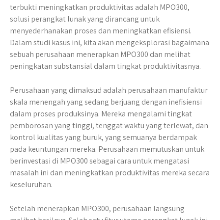
terbukti meningkatkan produktivitas adalah MPO300,
solusi perangkat lunak yang dirancang untuk
menyederhanakan proses dan meningkatkan efisiensi.
Dalam studi kasus ini, kita akan mengeksplorasi bagaimana
sebuah perusahaan menerapkan MPO300 dan melihat
peningkatan substansial dalam tingkat produktivitasnya.
Perusahaan yang dimaksud adalah perusahaan manufaktur
skala menengah yang sedang berjuang dengan inefisiensi
dalam proses produksinya. Mereka mengalami tingkat
pemborosan yang tinggi, tenggat waktu yang terlewat, dan
kontrol kualitas yang buruk, yang semuanya berdampak
pada keuntungan mereka. Perusahaan memutuskan untuk
berinvestasi di MPO300 sebagai cara untuk mengatasi
masalah ini dan meningkatkan produktivitas mereka secara
keseluruhan.
Setelah menerapkan MPO300, perusahaan langsung