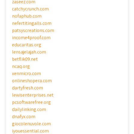
zaseez.com
catchycrunch.com
nofaphub.com
nefertitingalls.com
patsyscreations.com
income4proof.com
educaritas.org
lensajelajah.com
betflik09.net
ncaq.org
xenmicro.com
onlineshopera.com
dartyfresh.com
lewisenterprises.net
pcsoftwarefree.org
dailylinking.com
dnafyx.com
giocolenuvole.com
iyouessential.com