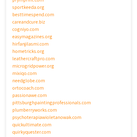
sportkeeda.org
besttimespend.com
careandcure.biz
cogniyo.com
easymagazines.org
hirfanjilasmi.com
hometricks.org
leathercraftpro.com
microgridpower.org
mixiqo.com
needglobe.com
ortocoach.com
passionawe.com
pittsburghpaintingprofessionals.com
plumberryworks.com
psychoterapiawioletanowak.com
quickultimate.com
quirkyquester.com