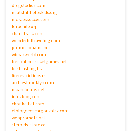
dregstudios.com
neatstuffhelpskids.org
moraessoccer.com
forochile.org
chart-track.com
wonderfultraveling.com
promocioname.net
wimaxworld.com
freeonlinecricketgames.net
bestcashing.biz
firerestrictions.us
archiesbrooklyn.com
muambeiros.net
infozblog.com
chonbaihat.com
elblogdeoscargonzalez.com
webpromote.net
steroids-store.co