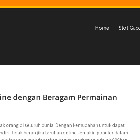
Home
Slot Gac
i PG Soft, Slot X500 untuk Ke
 X500 dari PG Soft. Slot gacor ini memberikan pengalaman menan
line dengan Beragam Permainan
yak orang di seluruh dunia. Dengan kemudahan untuk dapat
ri, tidak heran jika taruhan online semakin populer dalam