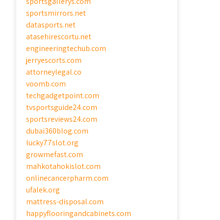
sportsgallerys.com
sportsmirrors.net
datasports.net
atasehirescortu.net
engineeringtechub.com
jerryescorts.com
attorneylegal.co
voomb.com
techgadgetpoint.com
tvsportsguide24.com
sportsreviews24.com
dubai360blog.com
lucky77slot.org
growmefast.com
mahkotahokislot.com
onlinecancerpharm.com
ufalek.org
mattress-disposal.com
happyflooringandcabinets.com