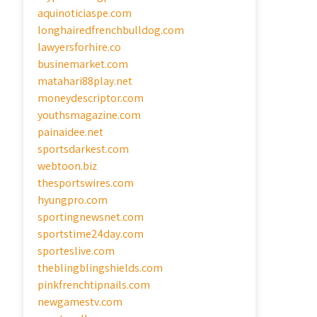
aquinoticiaspe.com
longhairedfrenchbulldog.com
lawyersforhire.co
businemarket.com
matahari88play.net
moneydescriptor.com
youthsmagazine.com
painaidee.net
sportsdarkest.com
webtoon.biz
thesportswires.com
hyungpro.com
sportingnewsnet.com
sportstime24day.com
sporteslive.com
theblingblingshields.com
pinkfrenchtipnails.com
newgamestv.com