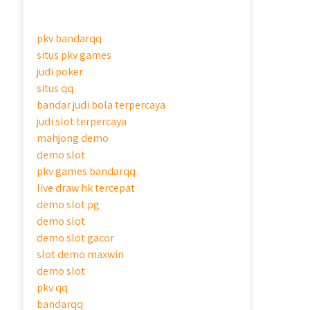
pkv bandarqq
situs pkv games
judi poker
situs qq
bandar judi bola terpercaya
judi slot terpercaya
mahjong demo
demo slot
pkv games bandarqq
live draw hk tercepat
demo slot pg
demo slot
demo slot gacor
slot demo maxwin
demo slot
pkv qq
bandarqq