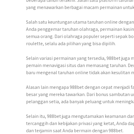
beberapa tahun terakhir. Salah satu platform taruh
yang menawarkan berbagai macam permainan untuk d
Salah satu keuntungan utama taruhan online dengan
Anda penggemar taruhan olahraga, permainan kasino,
semua orang. Dari olahraga populer seperti sepak bol
roulette, selalu ada pilihan yang bisa dipilih.
Selain variasi permainan yang tersedia, 988bet j
pemain menavigasi situs dan memasang taruhan. Den
baru mengenal taruhan online tidak akan kesulitan m
Alasan lain mengapa 988bet dengan cepat menjadi fa
besar yang mereka tawarkan. Dari bonus sambutan u
pelanggan setia, ada banyak peluang untuk mening
Selain itu, 988bet juga mengutamakan keamanan dan
tercanggih dan kebijakan privasi yang ketat, Anda 
dan terjamin saat Anda bermain dengan 988bet.