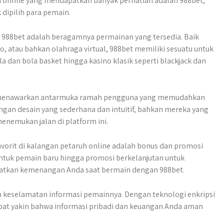
an online yang mendapatkan banyak perhatian adalah 988bet,
ipilih para pemain.
 988bet adalah beragamnya permainan yang tersedia. Baik
 atau bahkan olahraga virtual, 988bet memiliki sesuatu untuk
a dan bola basket hingga kasino klasik seperti blackjack dan
uga menawarkan antarmuka ramah pengguna yang memudahkan
gan desain yang sederhana dan intuitif, bahkan mereka yang
enemukan jalan di platform ini.
vorit di kalangan petaruh online adalah bonus dan promosi
ntuk pemain baru hingga promosi berkelanjutan untuk
katkan kemenangan Anda saat bermain dengan 988bet.
 keselamatan informasi pemainnya. Dengan teknologi enkripsi
dapat yakin bahwa informasi pribadi dan keuangan Anda aman