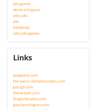
pkv games
demo slot gacor
situs pkv
pkv
bandarqq
situs pkv games
Links
punjwanis.com
the-parcs-clematiscondos.com
jusu-gb.com
thecarepet.com
blogwriterplus.com
guestpostingseo.com