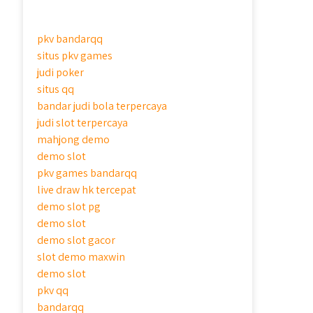
pkv bandarqq
situs pkv games
judi poker
situs qq
bandar judi bola terpercaya
judi slot terpercaya
mahjong demo
demo slot
pkv games bandarqq
live draw hk tercepat
demo slot pg
demo slot
demo slot gacor
slot demo maxwin
demo slot
pkv qq
bandarqq