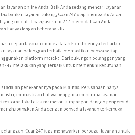
an layanan online Anda. Baik Anda sedang mencari layanan
 atau bahkan layanan tukang, Cuan247 siap membantu Anda.
eb yang mudah dinavigasi, Cuan247 memudahkan Anda
n hanya dengan beberapa klik.
masa depan layanan online adalah komitmennya terhadap
n layanan pelanggan terbaik, memastikan bahwa setiap
nggunakan platform mereka. Dari dukungan pelanggan yang
Cuan247 melakukan yang terbaik untuk memenuhi kebutuhan
si adalah penekanannya pada kualitas. Perusahaan hanya
p industri, memastikan bahwa pengguna menerima layanan
ari restoran lokal atau memesan tumpangan dengan pengemudi
n menghubungkan Anda dengan penyedia layanan terkemuka
s pelanggan, Cuan247 juga menawarkan berbagai layanan untuk