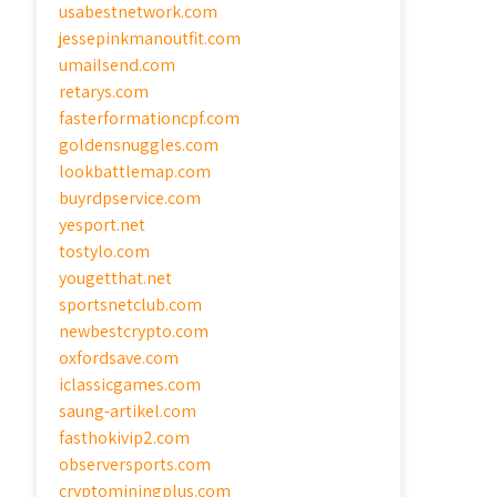
usabestnetwork.com
jessepinkmanoutfit.com
umailsend.com
retarys.com
fasterformationcpf.com
goldensnuggles.com
lookbattlemap.com
buyrdpservice.com
yesport.net
tostylo.com
yougetthat.net
sportsnetclub.com
newbestcrypto.com
oxfordsave.com
iclassicgames.com
saung-artikel.com
fasthokivip2.com
observersports.com
cryptominingplus.com