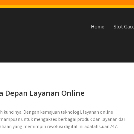
Home
Slot Gac
i PG Soft, Slot X500 untuk Ke
 X500 dari PG Soft. Slot gacor ini memberikan pengalaman menan
a Depan Layanan Online
ah kuncinya. Dengan kemajuan teknologi, layanan online
mampuan untuk mengakses berbagai produk dan layanan dari
haan yang memimpin revolusi digital ini adalah Cuan247.