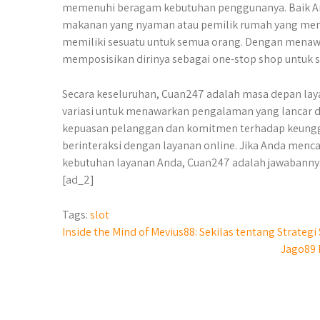
memenuhi beragam kebutuhan penggunanya. Baik And
makanan yang nyaman atau pemilik rumah yang mem
memiliki sesuatu untuk semua orang. Dengan menaw
memposisikan dirinya sebagai one-stop shop untuk 
Secara keseluruhan, Cuan247 adalah masa depan la
variasi untuk menawarkan pengalaman yang lancar d
kepuasan pelanggan dan komitmen terhadap keunggu
berinteraksi dengan layanan online. Jika Anda men
kebutuhan layanan Anda, Cuan247 adalah jawabanny
[ad_2]
Tags:
slot
Post
Inside the Mind of Mevius88: Sekilas tentang Strateg
Jago89 
navigation