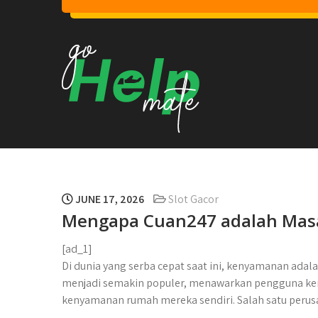
Skip
to
content
Slot Gacor Hari Ini dar
Dapatkan kemenangan maksimal hari ini dengan slot
JUNE 17, 2026
Slot Gacor
Mengapa Cuan247 adalah Mas
[ad_1]
Di dunia yang serba cepat saat ini, kenyamanan adal
menjadi semakin populer, menawarkan pengguna ke
kenyamanan rumah mereka sendiri. Salah satu perusa