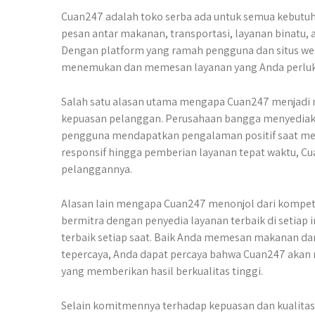
Cuan247 adalah toko serba ada untuk semua kebutuh
pesan antar makanan, transportasi, layanan binatu,
Dengan platform yang ramah pengguna dan situs w
menemukan dan memesan layanan yang Anda perluka
Salah satu alasan utama mengapa Cuan247 menjadi 
kepuasan pelanggan. Perusahaan bangga menyediaka
pengguna mendapatkan pengalaman positif saat me
responsif hingga pemberian layanan tepat waktu, 
pelanggannya.
Alasan lain mengapa Cuan247 menonjol dari kompeti
bermitra dengan penyedia layanan terbaik di setia
terbaik setiap saat. Baik Anda memesan makanan d
tepercaya, Anda dapat percaya bahwa Cuan247 aka
yang memberikan hasil berkualitas tinggi.
Selain komitmennya terhadap kepuasan dan kualita