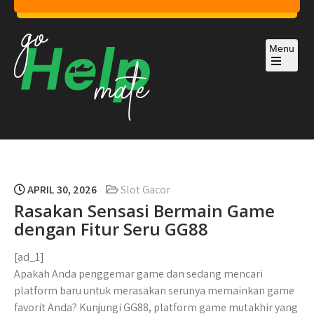
Skip
to
content
Menu
Open
the
main
menu
Slot Gacor Hari Ini dari PG
Dapatkan kemenangan maksimal hari ini dengan slot X500
dari PG Soft. Slot gacor ini memberikan pengalaman
Soft, Slot X500 untuk
menang konsisten.
Kemenangan Maksimal
APRIL 30, 2026
Slot Gacor
Rasakan Sensasi Bermain Game
dengan Fitur Seru GG88
[ad_1]
Apakah Anda penggemar game dan sedang mencari
platform baru untuk merasakan serunya memainkan game
favorit Anda? Kunjungi GG88, platform game mutakhir yang