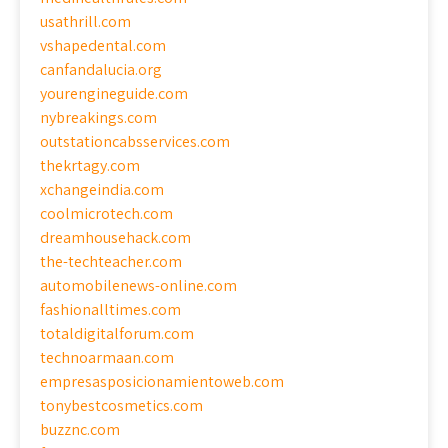
usathrill.com
vshapedental.com
canfandalucia.org
yourengineguide.com
nybreakings.com
outstationcabsservices.com
thekrtagy.com
xchangeindia.com
coolmicrotech.com
dreamhousehack.com
the-techteacher.com
automobilenews-online.com
fashionalltimes.com
totaldigitalforum.com
technoarmaan.com
empresasposicionamientoweb.com
tonybestcosmetics.com
buzznc.com