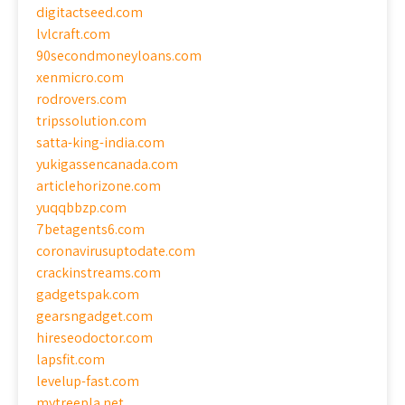
digitactseed.com
lvlcraft.com
90secondmoneyloans.com
xenmicro.com
rodrovers.com
tripssolution.com
satta-king-india.com
yukigassencanada.com
articlehorizone.com
yuqqbbzp.com
7betagents6.com
coronavirusuptodate.com
crackinstreams.com
gadgetspak.com
gearsngadget.com
hireseodoctor.com
lapsfit.com
levelup-fast.com
mytreepla.net