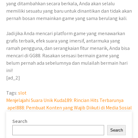
yang ditambahkan secara berkala, Anda akan selalu
memiliki sesuatu yang baru untuk dinantikan dan tidak akan
pernah bosan memainkan game yang sama berulang kali.
Jadi jika Anda mencari platform game yang menawarkan
grafis terbaik, efek suara yang imersif, antarmuka yang
ramah pengguna, dan serangkaian fitur menarik, Anda bisa
mencari di GG88. Rasakan sensasi bermain game yang
belum pernah ada sebelumnya dan mulailah bermain hari
ini!
[ad_2]
Tags:
slot
Post
Menjelajahi Suara Unik Kuda189: Rincian Hits Terbarunya
apel888: Pembuat Konten yang Wajib Diikuti di Media Sosial
navigation
Search
Search