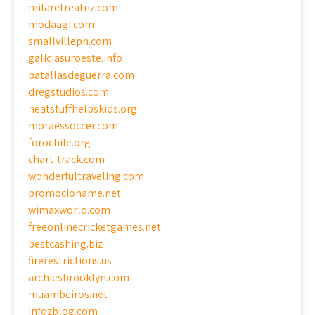
milaretreatnz.com
modaagi.com
smallvilleph.com
galiciasuroeste.info
batallasdeguerra.com
dregstudios.com
neatstuffhelpskids.org
moraessoccer.com
forochile.org
chart-track.com
wonderfultraveling.com
promocioname.net
wimaxworld.com
freeonlinecricketgames.net
bestcashing.biz
firerestrictions.us
archiesbrooklyn.com
muambeiros.net
infozblog.com