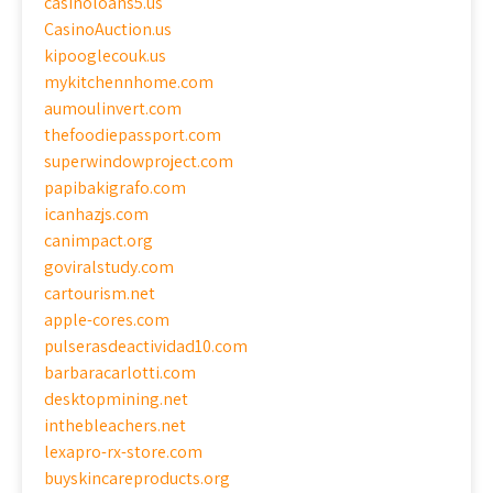
casinoloans5.us
CasinoAuction.us
kipooglecouk.us
mykitchennhome.com
aumoulinvert.com
thefoodiepassport.com
superwindowproject.com
papibakigrafo.com
icanhazjs.com
canimpact.org
goviralstudy.com
cartourism.net
apple-cores.com
pulserasdeactividad10.com
barbaracarlotti.com
desktopmining.net
inthebleachers.net
lexapro-rx-store.com
buyskincareproducts.org