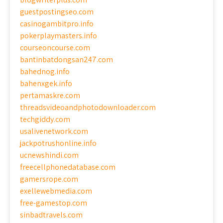
guestpostingseo.com
casinogambitpro.info
pokerplaymasters.info
courseoncourse.com
bantinbatdongsan247.com
bahednog.info
bahenxgek.info
pertamaskre.com
threadsvideoandphotodownloader.com
techgiddy.com
usalivenetwork.com
jackpotrushonline.info
ucnewshindi.com
freecellphonedatabase.com
gamersrope.com
exellewebmedia.com
free-gamestop.com
sinbadtravels.com