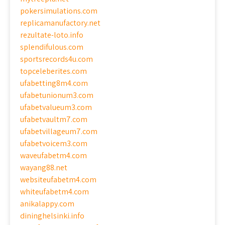
pokersimulations.com
replicamanufactory.net
rezultate-loto.info
splendifulous.com
sportsrecords4u.com
topceleberites.com
ufabetting8m4.com
ufabetunionum3.com
ufabetvalueum3.com
ufabetvaultm7.com
ufabetvillageum7.com
ufabetvoicem3.com
waveufabetm4.com
wayang88.net
websiteufabetm4.com
whiteufabetm4.com
anikalappy.com
dininghelsinki.info