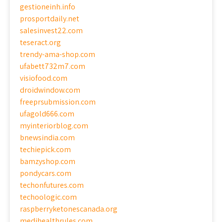
gestioneinh.info
prosportdaily.net
salesinvest22.com
teseract.org
trendy-ama-shop.com
ufabett732m7.com
visiofood.com
droidwindow.com
freeprsubmission.com
ufagold666.com
myinteriorblog.com
bnewsindia.com
techiepick.com
bamzyshop.com
pondycars.com
techonfutures.com
techoologic.com
raspberryketonescanada.org
medihealthrules.com