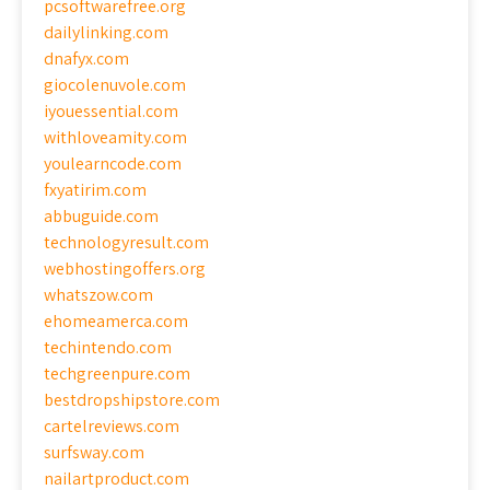
pcsoftwarefree.org
dailylinking.com
dnafyx.com
giocolenuvole.com
iyouessential.com
withloveamity.com
youlearncode.com
fxyatirim.com
abbuguide.com
technologyresult.com
webhostingoffers.org
whatszow.com
ehomeamerca.com
techintendo.com
techgreenpure.com
bestdropshipstore.com
cartelreviews.com
surfsway.com
nailartproduct.com