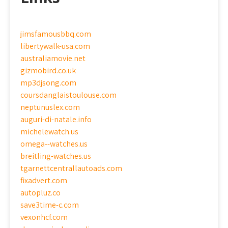
jimsfamousbbq.com
libertywalk-usa.com
australiamovie.net
gizmobird.co.uk
mp3djsong.com
coursdanglaistoulouse.com
neptunuslex.com
auguri-di-natale.info
michelewatch.us
omega--watches.us
breitling-watches.us
tgarnettcentrallautoads.com
fixadvert.com
autopluz.co
save3time-c.com
vexonhcf.com