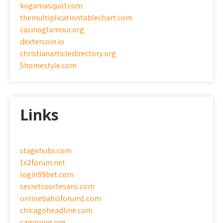
kogamasquid.com
themultiplicationtablechart.com
casinoglamour.org
dextercoin.io
christianarticledirectory.org
5homestyle.com
Links
stagehubs.com
1x2forum.net
login99bet.com
secretcourtesans.com
onlinebahisforum1.com
chicagoheadline.com
camming.org