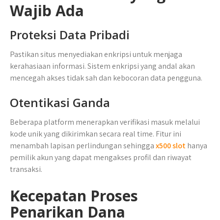
Wajib Ada
Proteksi Data Pribadi
Pastikan situs menyediakan enkripsi untuk menjaga
kerahasiaan informasi. Sistem enkripsi yang andal akan
mencegah akses tidak sah dan kebocoran data pengguna.
Otentikasi Ganda
Beberapa platform menerapkan verifikasi masuk melalui
kode unik yang dikirimkan secara real time. Fitur ini
menambah lapisan perlindungan sehingga
x500 slot
hanya
pemilik akun yang dapat mengakses profil dan riwayat
transaksi.
Kecepatan Proses
Penarikan Dana