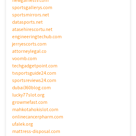
newgamestv.com
sportsgallerys.com
sportsmirrors.net
datasports.net
atasehirescortu.net
engineeringtechub.com
jerryescorts.com
attorneylegal.co
voomb.com
techgadgetpoint.com
tvsportsguide24.com
sportsreviews24.com
dubai360blog.com
lucky77slot.org
growmefast.com
mahkotahokislot.com
onlinecancerpharm.com
ufalek.org
mattress-disposal.com