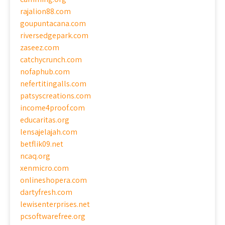
rajalion88.com
goupuntacana.com
riversedgepark.com
zaseez.com
catchycrunch.com
nofaphub.com
nefertitingalls.com
patsyscreations.com
income4proof.com
educaritas.org
lensajelajah.com
betflik09.net
ncaq.org
xenmicro.com
onlineshopera.com
dartyfresh.com
lewisenterprises.net
pcsoftwarefree.org