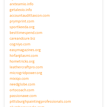
arxteamio.info
getalexio.info
accountaudittaxcon.com
prymprint.com
sportkeeda.org
besttimespend.com
careandcure.biz
cogniyo.com
easymagazines.org
hirfanjilasmi.com
hometricks.org
leathercraftpro.com
microgridpower.org
mixiqo.com
needglobe.com
ortocoach.com
passionawe.com
pittsburghpaintingprofessionals.com