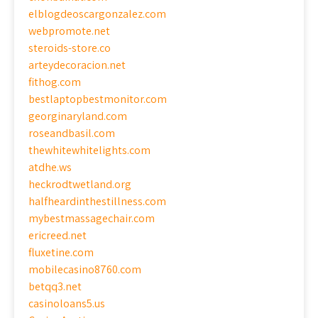
elblogdeoscargonzalez.com
webpromote.net
steroids-store.co
arteydecoracion.net
fithog.com
bestlaptopbestmonitor.com
georginaryland.com
roseandbasil.com
thewhitewhitelights.com
atdhe.ws
heckrodtwetland.org
halfheardinthestillness.com
mybestmassagechair.com
ericreed.net
fluxetine.com
mobilecasino8760.com
betqq3.net
casinoloans5.us