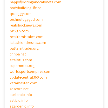
happyflooringandcabinets.com
bodybuildinglife.co
qrdoggy.com
technologygud.com
realshocknews.com
pickgb.com
healthmistakes.com
ksfashiondresses.com
patterntrader.org
cnhpa.net
sitalotus.com
supernotes.org
worldsportsempires.com
updatecentral360.com
katamastah.com
zqscore.net
aseleraio.info
asticio.info
egardenio.info