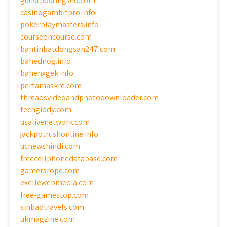
guestpostingseo.com
casinogambitpro.info
pokerplaymasters.info
courseoncourse.com
bantinbatdongsan247.com
bahednog.info
bahenxgek.info
pertamaskre.com
threadsvideoandphotodownloader.com
techgiddy.com
usalivenetwork.com
jackpotrushonline.info
ucnewshindi.com
freecellphonedatabase.com
gamersrope.com
exellewebmedia.com
free-gamestop.com
sinbadtravels.com
ukmagzine.com