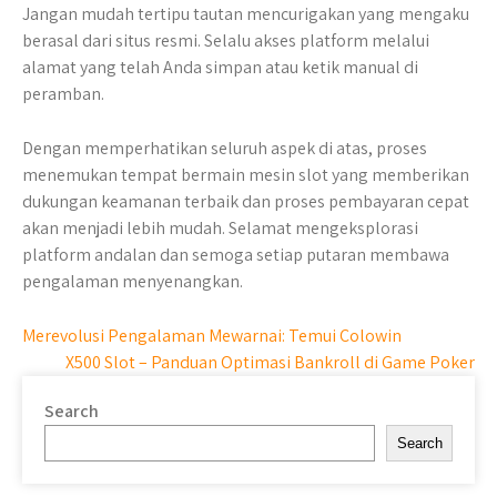
Jangan mudah tertipu tautan mencurigakan yang mengaku
berasal dari situs resmi. Selalu akses platform melalui
alamat yang telah Anda simpan atau ketik manual di
peramban.
Dengan memperhatikan seluruh aspek di atas, proses
menemukan tempat bermain mesin slot yang memberikan
dukungan keamanan terbaik dan proses pembayaran cepat
akan menjadi lebih mudah. Selamat mengeksplorasi
platform andalan dan semoga setiap putaran membawa
pengalaman menyenangkan.
Post
Merevolusi Pengalaman Mewarnai: Temui Colowin
X500 Slot – Panduan Optimasi Bankroll di Game Poker
navigation
Search
Search