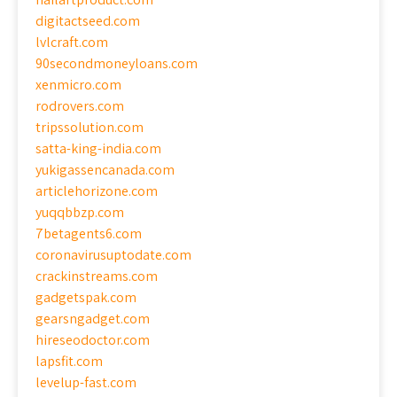
digitactseed.com
lvlcraft.com
90secondmoneyloans.com
xenmicro.com
rodrovers.com
tripssolution.com
satta-king-india.com
yukigassencanada.com
articlehorizone.com
yuqqbbzp.com
7betagents6.com
coronavirusuptodate.com
crackinstreams.com
gadgetspak.com
gearsngadget.com
hireseodoctor.com
lapsfit.com
levelup-fast.com