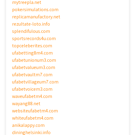
mytreepla.net
pokersimulations.com
replicamanufactory.net
rezultate-loto.info
splendifulous.com
sportsrecords4u.com
topceleberites.com
ufabetting8m4.com
ufabetunionum3.com
ufabetvalueum3.com
ufabetvaultm7.com
ufabetvillageum7.com
ufabetvoicem3.com
waveufabetm4.com
wayang88.net
websiteufabetm4.com
whiteufabetm4.com
anikalappy.com
dininghelsinki.info