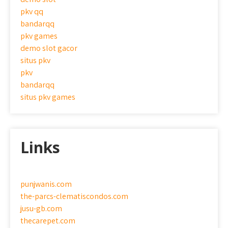
pkv qq
bandarqq
pkv games
demo slot gacor
situs pkv
pkv
bandarqq
situs pkv games
Links
punjwanis.com
the-parcs-clematiscondos.com
jusu-gb.com
thecarepet.com