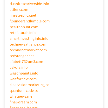
duanfrescariverside.info
etilerx.com
finestreplica.net
flounderandfumble.com
healthohunt.com
retefuturah.info
smartinvestinginfo.info
technewsalliance.com
technonetmarket.com
tedstanger.net
ufabett732um3.com
uskola.info
wagonpaints.info
waitfornext.com
clearvisionmarketing.co
quantum-code.co
whatnews.me
final-dream.com
finest-replica.net