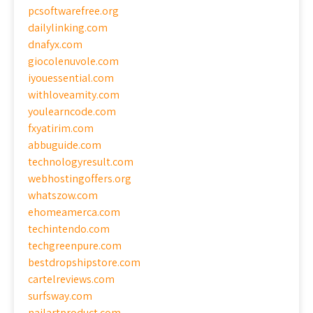
pcsoftwarefree.org
dailylinking.com
dnafyx.com
giocolenuvole.com
iyouessential.com
withloveamity.com
youlearncode.com
fxyatirim.com
abbuguide.com
technologyresult.com
webhostingoffers.org
whatszow.com
ehomeamerca.com
techintendo.com
techgreenpure.com
bestdropshipstore.com
cartelreviews.com
surfsway.com
nailartproduct.com