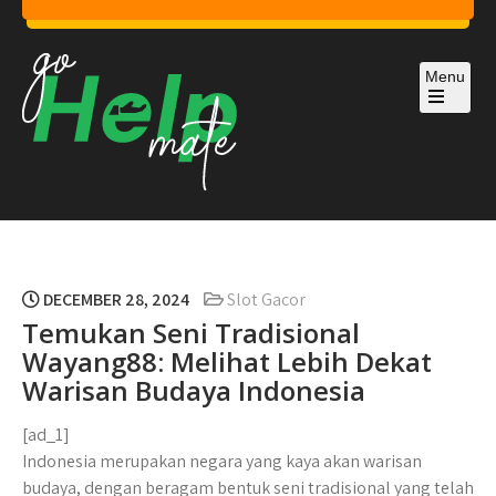
Skip
to
content
Menu
Open
the
main
menu
Slot Gacor Hari Ini dari PG
Dapatkan kemenangan maksimal hari ini dengan slot X500
dari PG Soft. Slot gacor ini memberikan pengalaman
Soft, Slot X500 untuk
menang konsisten.
Kemenangan Maksimal
DECEMBER 28, 2024
Slot Gacor
Temukan Seni Tradisional
Wayang88: Melihat Lebih Dekat
Warisan Budaya Indonesia
[ad_1]
Indonesia merupakan negara yang kaya akan warisan
budaya, dengan beragam bentuk seni tradisional yang telah