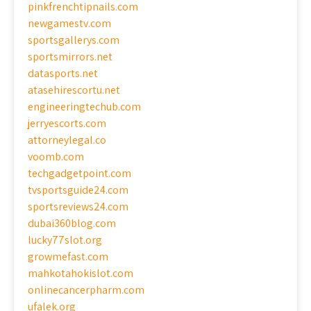
pinkfrenchtipnails.com
newgamestv.com
sportsgallerys.com
sportsmirrors.net
datasports.net
atasehirescortu.net
engineeringtechub.com
jerryescorts.com
attorneylegal.co
voomb.com
techgadgetpoint.com
tvsportsguide24.com
sportsreviews24.com
dubai360blog.com
lucky77slot.org
growmefast.com
mahkotahokislot.com
onlinecancerpharm.com
ufalek.org