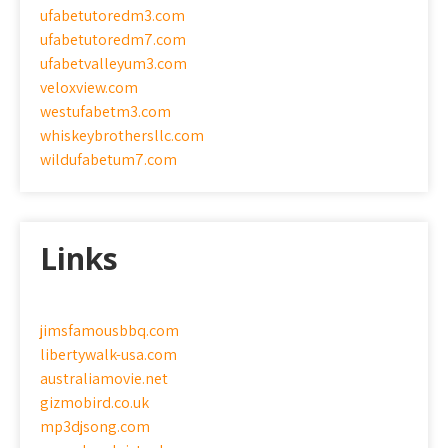
ufabetutoredm3.com
ufabetutoredm7.com
ufabetvalleyum3.com
veloxview.com
westufabetm3.com
whiskeybrothersllc.com
wildufabetum7.com
Links
jimsfamousbbq.com
libertywalk-usa.com
australiamovie.net
gizmobird.co.uk
mp3djsong.com