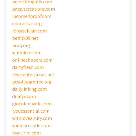
nefertitingalls.com
patsyscreations.com
income4proof.com
educaritas.org
lensajelajah.com
betflik09.net
ncaq.org
xenmicro.com
onlineshopera.com
dartyfresh.com
lewisenterprises.net
pcsoftwarefree.org
dailylinking.com
dnafyx.com
giocolenuvole.com
iyouessential.com
withloveamity.com
youlearncode.com
fxyatirim.com