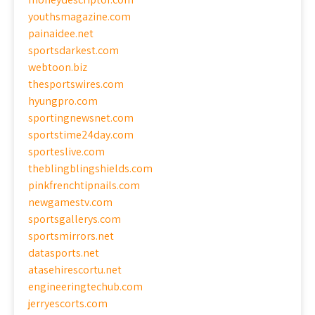
youthsmagazine.com
painaidee.net
sportsdarkest.com
webtoon.biz
thesportswires.com
hyungpro.com
sportingnewsnet.com
sportstime24day.com
sporteslive.com
theblingblingshields.com
pinkfrenchtipnails.com
newgamestv.com
sportsgallerys.com
sportsmirrors.net
datasports.net
atasehirescortu.net
engineeringtechub.com
jerryescorts.com