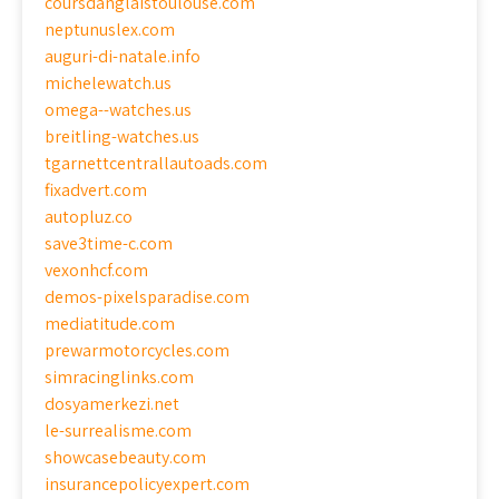
coursdanglaistoulouse.com
neptunuslex.com
auguri-di-natale.info
michelewatch.us
omega--watches.us
breitling-watches.us
tgarnettcentrallautoads.com
fixadvert.com
autopluz.co
save3time-c.com
vexonhcf.com
demos-pixelsparadise.com
mediatitude.com
prewarmotorcycles.com
simracinglinks.com
dosyamerkezi.net
le-surrealisme.com
showcasebeauty.com
insurancepolicyexpert.com