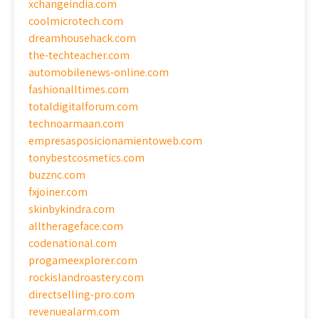
xchangeindia.com
coolmicrotech.com
dreamhousehack.com
the-techteacher.com
automobilenews-online.com
fashionalltimes.com
totaldigitalforum.com
technoarmaan.com
empresasposicionamientoweb.com
tonybestcosmetics.com
buzznc.com
fxjoiner.com
skinbykindra.com
alltherageface.com
codenational.com
progameexplorer.com
rockislandroastery.com
directselling-pro.com
revenuealarm.com