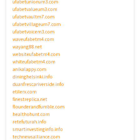
ufabetunionum3.com
ufabetvalueum3.com
ufabetvaultm7.com
ufabetvillageum7.com
ufabetvoicem3.com
waveufabetm4.com
wayang88.net
websiteufabetm4.com
whiteufabetm4.com
anikalappy.com
dininghelsinki.info
duanfrescariverside.info
etilerx.com
finestreplica.net
flounderandfumble.com
healthohunt.com
retefuturah.info
smartinvestinginfo.info
technewsalliance.com