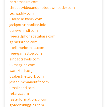
pertamaskre.com
threadsvideoandphotodownloader.com
techgiddy.com
usalivenetwork.com
jackpotrushonline.info
ucnewshindi.com
freecellphonedatabase.com
gamersrope.com
exellewebmedia.com
free-gamestop.com
sinbadtravels.com
ukmagzine.com
wareztech.org
usabestnetwork.com
jessepinkmanoutfit.com
umailsend.com
retarys.com
fasterformationcpf.com
goldensnuggles.com