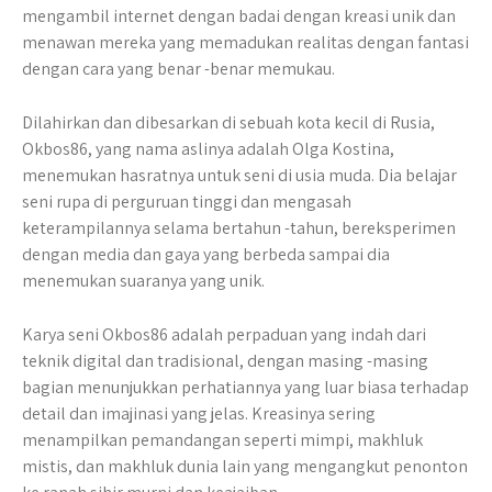
mengambil internet dengan badai dengan kreasi unik dan
menawan mereka yang memadukan realitas dengan fantasi
dengan cara yang benar -benar memukau.
Dilahirkan dan dibesarkan di sebuah kota kecil di Rusia,
Okbos86, yang nama aslinya adalah Olga Kostina,
menemukan hasratnya untuk seni di usia muda. Dia belajar
seni rupa di perguruan tinggi dan mengasah
keterampilannya selama bertahun -tahun, bereksperimen
dengan media dan gaya yang berbeda sampai dia
menemukan suaranya yang unik.
Karya seni Okbos86 adalah perpaduan yang indah dari
teknik digital dan tradisional, dengan masing -masing
bagian menunjukkan perhatiannya yang luar biasa terhadap
detail dan imajinasi yang jelas. Kreasinya sering
menampilkan pemandangan seperti mimpi, makhluk
mistis, dan makhluk dunia lain yang mengangkut penonton