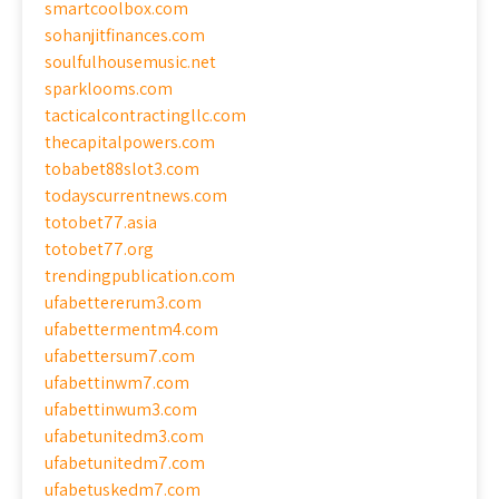
smartcoolbox.com
sohanjitfinances.com
soulfulhousemusic.net
sparklooms.com
tacticalcontractingllc.com
thecapitalpowers.com
tobabet88slot3.com
todayscurrentnews.com
totobet77.asia
totobet77.org
trendingpublication.com
ufabettererum3.com
ufabettermentm4.com
ufabettersum7.com
ufabettinwm7.com
ufabettinwum3.com
ufabetunitedm3.com
ufabetunitedm7.com
ufabetuskedm7.com