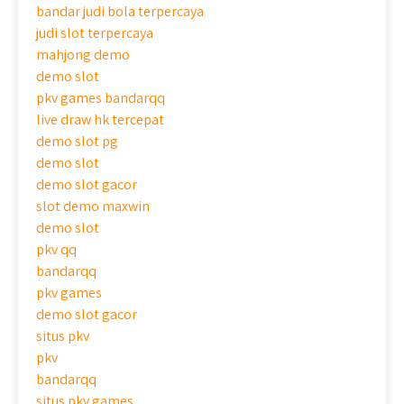
bandar judi bola terpercaya
judi slot terpercaya
mahjong demo
demo slot
pkv games bandarqq
live draw hk tercepat
demo slot pg
demo slot
demo slot gacor
slot demo maxwin
demo slot
pkv qq
bandarqq
pkv games
demo slot gacor
situs pkv
pkv
bandarqq
situs pkv games