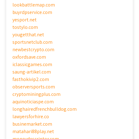
lookbattlemap.com
buyrdpservice.com
yesport.net
tostylo.com
yougetthat.net
sportsnetclub.com
newbestcrypto.com
oxfordsave.com
iclassicgames.com
saung-artikel.com
fasthokivip2.com
observersports.com
cryptominingplus.com
aquinoticiaspe.com
longhairedfrenchbulldog.com
lawyersforhire.co
businemarket.com
matahari88play.net
moneydescriptor.com