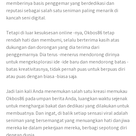
memberinya basis penggemar yang berdedikasi dan
reputasi sebagai salah satu seniman paling menarik di
kancah seni digital.
Tetapi di luar kesuksesan online -nya, Okbos86 tetap
rendah hati dan membumi, selalu berterima kasih atas
dukungan dan dorongan yang dia terima dari
penggemarnya. Dia terus -menerus mendorong dirinya
untuk mengeksplorasi ide -ide baru dan mendorong batas -
batas kreativitasnya, tidak pernah puas untuk berpuas diri
atau puas dengan biasa -biasa saja.
Jadi lain kali Anda menemukan salah satu kreasi memukau
Okbos86 pada umpan berita Anda, luangkan waktu sejenak
untuk menghargai bakat dan dedikasi yang dilakukan untuk
membuatnya. Dan ingat, di balik setiap sensasi viral adalah
seniman yang bersemangat yang menuangkan hati dan jiwa
mereka ke dalam pekerjaan mereka, berbagi sepotong diri
dengan dunia.