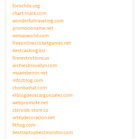
forochile.org
chart-track.com
wonderfultraveling.com
promocioname.net
wimaxworld.com
freeonlinecricketgames.net
bestcashing.biz
firerestrictions.us
archiesbrooklyn.com
muambeiros.net
infozblog.com
chonbaihat.com
elblogdeoscargonzalez.com
webpromote.net
steroids-store.co
arteydecoracion.net
fithog.com
bestlaptopbestmonitor.com