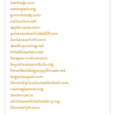
icanhazjs.com
canimpact.org
goviralstudy.com
cartourism.net
apple-cores.com
pulserasdeactividad10.com
barbaracarlotti.com
desktopmining.net
inthebleachers.net
lexapro-rx-store.com
buyskincareproducts.org
frenchbulldogpuppyforsale.net
kogamasquid.com
themultiplicationtablechart.com
casinoglamour.org
dextercoin.io
christianarticledirectory.org
5homestyle.com