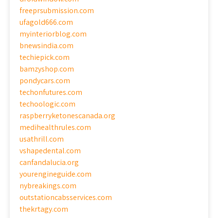
freeprsubmission.com
ufagold666.com
myinteriorblog.com
bnewsindia.com
techiepick.com
bamzyshop.com
pondycars.com
techonfutures.com
techoologic.com
raspberryketonescanada.org
medihealthrules.com
usathrill.com
vshapedental.com
canfandalucia.org
yourengineguide.com
nybreakings.com
outstationcabsservices.com
thekrtagy.com