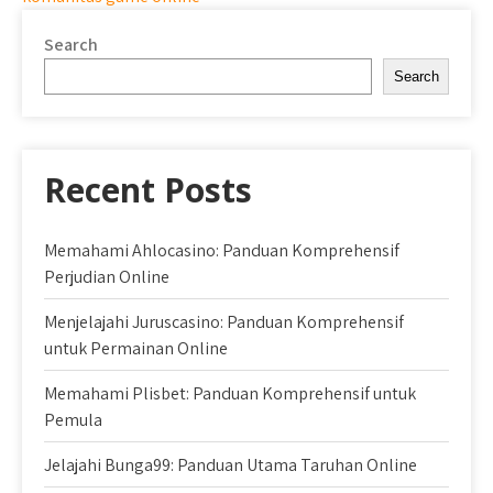
Search
Search
Recent Posts
Memahami Ahlocasino: Panduan Komprehensif
Perjudian Online
Menjelajahi Juruscasino: Panduan Komprehensif
untuk Permainan Online
Memahami Plisbet: Panduan Komprehensif untuk
Pemula
Jelajahi Bunga99: Panduan Utama Taruhan Online