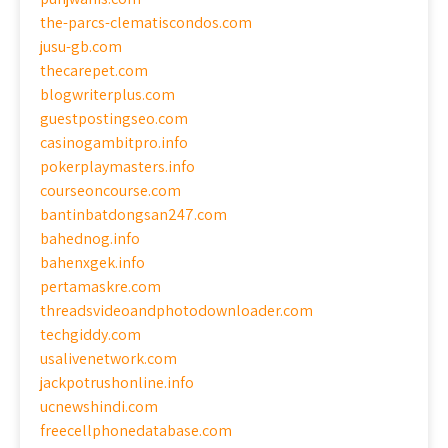
the-parcs-clematiscondos.com
jusu-gb.com
thecarepet.com
blogwriterplus.com
guestpostingseo.com
casinogambitpro.info
pokerplaymasters.info
courseoncourse.com
bantinbatdongsan247.com
bahednog.info
bahenxgek.info
pertamaskre.com
threadsvideoandphotodownloader.com
techgiddy.com
usalivenetwork.com
jackpotrushonline.info
ucnewshindi.com
freecellphonedatabase.com