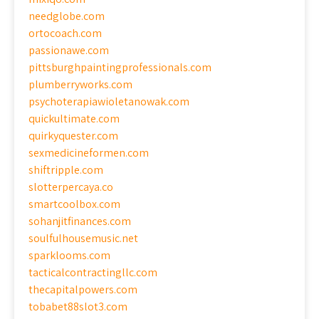
needglobe.com
ortocoach.com
passionawe.com
pittsburghpaintingprofessionals.com
plumberryworks.com
psychoterapiawioletanowak.com
quickultimate.com
quirkyquester.com
sexmedicineformen.com
shiftripple.com
slotterpercaya.co
smartcoolbox.com
sohanjitfinances.com
soulfulhousemusic.net
sparklooms.com
tacticalcontractingllc.com
thecapitalpowers.com
tobabet88slot3.com