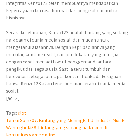
integritas Kenzo123 telah membuatnya mendapatkan
kepercayaan dan rasa hormat dari pengikut dan mitra
bisnisnya.
Secara keseluruhan, Kenzo123 adalah bintang yang sedang
naik daun di dunia media sosial, dan mudah untuk
mengetahui alasannya. Dengan kepribadiannya yang
menular, konten kreatif, dan pendekatan yang tulus, ia
dengan cepat menjadi favorit penggemar di antara
pengikut dari segala usia. Saat ia terus tumbuh dan
berevolusi sebagai pencipta konten, tidak ada keraguan
bahwa Kenzo123 akan terus bersinar cerah di dunia media
sosial.
[ad_2]
Tags:
slot
Post
Temui Spin707: Bintang yang Meningkat di Industri Musik
Warunghoki88: bintang yang sedang naik daun di
navigation
komunitas game online