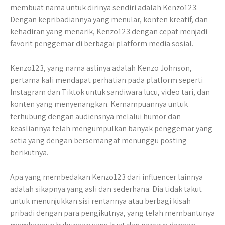
membuat nama untuk dirinya sendiri adalah Kenzo123.
Dengan kepribadiannya yang menular, konten kreatif, dan
kehadiran yang menarik, Kenzo123 dengan cepat menjadi
favorit penggemar di berbagai platform media sosial.
Kenzo123, yang nama aslinya adalah Kenzo Johnson,
pertama kali mendapat perhatian pada platform seperti
Instagram dan Tiktok untuk sandiwara lucu, video tari, dan
konten yang menyenangkan. Kemampuannya untuk
terhubung dengan audiensnya melalui humor dan
keasliannya telah mengumpulkan banyak penggemar yang
setia yang dengan bersemangat menunggu posting
berikutnya.
Apa yang membedakan Kenzo123 dari influencer lainnya
adalah sikapnya yang asli dan sederhana. Dia tidak takut
untuk menunjukkan sisi rentannya atau berbagi kisah
pribadi dengan para pengikutnya, yang telah membantunya