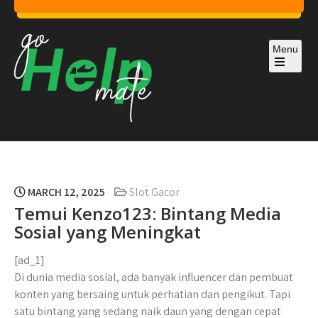
Skip
to
content
Menu
Open
the
main
menu
Slot Gacor Hari Ini dari PG
Dapatkan kemenangan maksimal hari ini dengan slot X500
dari PG Soft. Slot gacor ini memberikan pengalaman
Soft, Slot X500 untuk
menang konsisten.
Kemenangan Maksimal
MARCH 12, 2025
Slot Gacor
Temui Kenzo123: Bintang Media
Sosial yang Meningkat
[ad_1]
Di dunia media sosial, ada banyak influencer dan pembuat
konten yang bersaing untuk perhatian dan pengikut. Tapi
satu bintang yang sedang naik daun yang dengan cepat