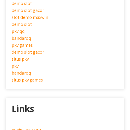
demo slot
demo slot gacor
slot demo maxwin
demo slot
pkv qq
bandarqq
pkv games
demo slot gacor
situs pkv
pkv
bandarqq
situs pkv games
Links
punjwanis.com