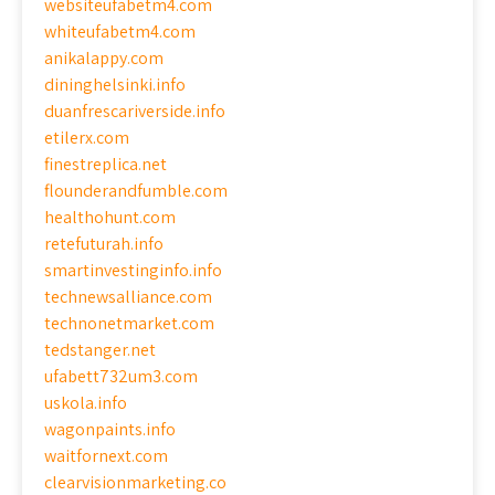
websiteufabetm4.com
whiteufabetm4.com
anikalappy.com
dininghelsinki.info
duanfrescariverside.info
etilerx.com
finestreplica.net
flounderandfumble.com
healthohunt.com
retefuturah.info
smartinvestinginfo.info
technewsalliance.com
technonetmarket.com
tedstanger.net
ufabett732um3.com
uskola.info
wagonpaints.info
waitfornext.com
clearvisionmarketing.co