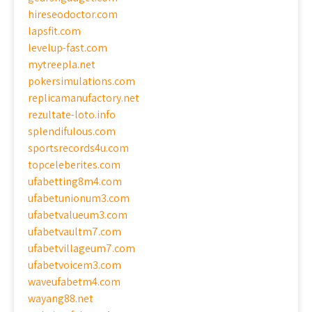
hireseodoctor.com
lapsfit.com
levelup-fast.com
mytreepla.net
pokersimulations.com
replicamanufactory.net
rezultate-loto.info
splendifulous.com
sportsrecords4u.com
topceleberites.com
ufabetting8m4.com
ufabetunionum3.com
ufabetvalueum3.com
ufabetvaultm7.com
ufabetvillageum7.com
ufabetvoicem3.com
waveufabetm4.com
wayang88.net