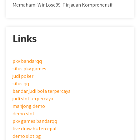
Memahami WinLose99: Tinjauan Komprehensif
Links
pkv bandarqq
situs pkv games
judi poker
situs qq
bandar judi bola terpercaya
judi slot terpercaya
mahjong demo
demo slot
pkv games bandarqq
live draw hk tercepat
demo slot pg