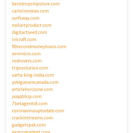
bestdropshipstore.com
cartelreviews.com
surfsway.com
nailartproduct.com
digitactseed.com
lvlcraft.com
90secondmoneyloans.com
xenmicro.com
rodrovers.com
tripssolution.com
satta-king-india.com
yukigassencanada.com
articlehorizone.com
yuqqbbzp.com
7betagents6.com
coronavirusuptodate.com
crackinstreams.com
gadgetspak.com
gearsngadget.com