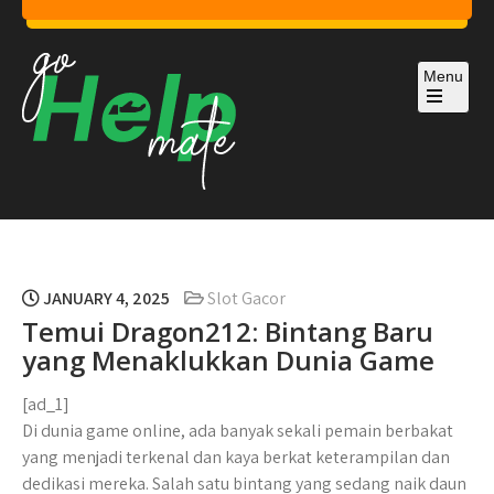
Skip
to
content
Menu
Open
the
main
menu
Slot Gacor Hari Ini dari PG
Dapatkan kemenangan maksimal hari ini dengan slot X500
dari PG Soft. Slot gacor ini memberikan pengalaman
Soft, Slot X500 untuk
menang konsisten.
Kemenangan Maksimal
JANUARY 4, 2025
Slot Gacor
Temui Dragon212: Bintang Baru
yang Menaklukkan Dunia Game
[ad_1]
Di dunia game online, ada banyak sekali pemain berbakat
yang menjadi terkenal dan kaya berkat keterampilan dan
dedikasi mereka. Salah satu bintang yang sedang naik daun