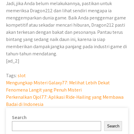
Jadi, jika Anda belum melakukannya, pastikan untuk
memeriksa Dragon212 dan lihat sendiri mengapa ia
menggemparkan dunia game. Baik Anda penggemar game
kompetitif atau sekadar mencari hiburan, Dragon212 pasti
akan terkesan dengan bakat dan pesonanya. Pantau terus
bintang yang sedang naik daun ini, karena ia siap
memberikan dampak jangka panjang pada industri game di
tahun-tahun mendatang.
[ad_2]
Tags:
slot
Post
Mengungkap Misteri Galaxy77: Melihat Lebih Dekat
Fenomena Langit yang Penuh Misteri
navigation
Perkenalkan Ojol77: Aplikasi Ride-Hailing yang Membawa
Badai di Indonesia
Search
Search