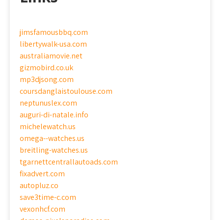
jimsfamousbbq.com
libertywalk-usa.com
australiamovie.net
gizmobird.co.uk
mp3djsong.com
coursdanglaistoulouse.com
neptunuslex.com
auguri-di-natale.info
michelewatch.us
omega--watches.us
breitling-watches.us
tgarnettcentrallautoads.com
fixadvert.com
autopluz.co
save3time-c.com
vexonhcf.com