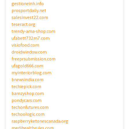
gestioneinh.info
prosportdaily.net
salesinvest22.com
teseract.org
trendy-ama-shop.com
ufabett732m7.com
visiofood.com
droidwindow.com
freeprsubmission.com
ufagold666.com
myinteriorblog.com
bnewsindia.com
techiepick.com
bamzyshop.com
pondycars.com
techonfutures.com
techoologic.com
raspberryketonescanada.org
medihealthrules.com