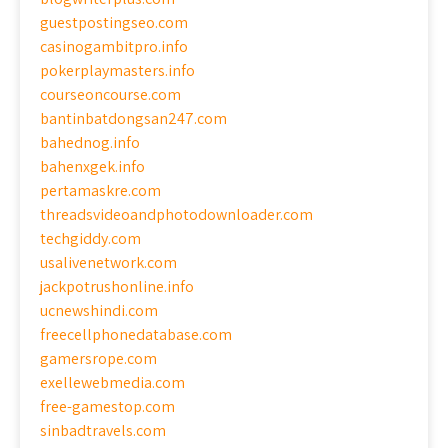
guestpostingseo.com
casinogambitpro.info
pokerplaymasters.info
courseoncourse.com
bantinbatdongsan247.com
bahednog.info
bahenxgek.info
pertamaskre.com
threadsvideoandphotodownloader.com
techgiddy.com
usalivenetwork.com
jackpotrushonline.info
ucnewshindi.com
freecellphonedatabase.com
gamersrope.com
exellewebmedia.com
free-gamestop.com
sinbadtravels.com