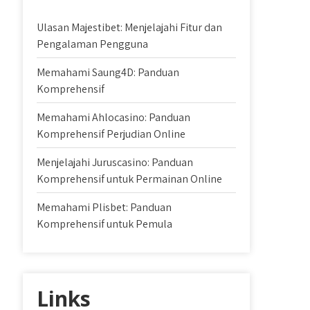
Ulasan Majestibet: Menjelajahi Fitur dan
Pengalaman Pengguna
Memahami Saung4D: Panduan
Komprehensif
Memahami Ahlocasino: Panduan
Komprehensif Perjudian Online
Menjelajahi Juruscasino: Panduan
Komprehensif untuk Permainan Online
Memahami Plisbet: Panduan
Komprehensif untuk Pemula
Links