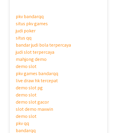
pkv bandarqq
situs pkv games
judi poker
situs qq
bandar judi bola terpercaya
judi slot terpercaya
mahjong demo
demo slot
pkv games bandarqq
live draw hk tercepat
demo slot pg
demo slot
demo slot gacor
slot demo maxwin
demo slot
pkv qq
bandarqq