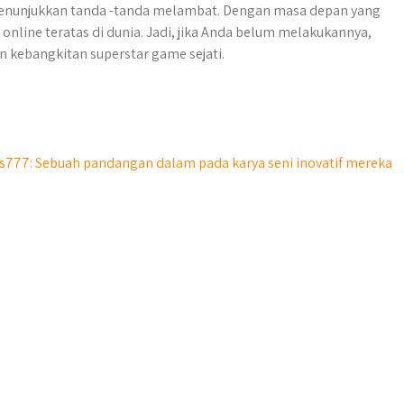
 menunjukkan tanda -tanda melambat. Dengan masa depan yang
 online teratas di dunia. Jadi, jika Anda belum melakukannya,
n kebangkitan superstar game sejati.
tis777: Sebuah pandangan dalam pada karya seni inovatif mereka