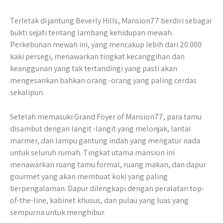
Terletak di jantung Beverly Hills, Mansion77 berdiri sebagai
bukti sejati tentang lambang kehidupan mewah.
Perkebunan mewah ini, yang mencakup lebih dari 20.000
kaki persegi, menawarkan tingkat kecanggihan dan
keanggunan yang tak tertandingi yang pasti akan
mengesankan bahkan orang -orang yang paling cerdas
sekalipun.
Setelah memasuki Grand Foyer of Mansion77, para tamu
disambut dengan langit -langit yang melonjak, lantai
marmer, dan lampu gantung indah yang mengatur nada
untuk seluruh rumah. Tingkat utama mansion ini
menawarkan ruang tamu formal, ruang makan, dan dapur
gourmet yang akan membuat koki yang paling
berpengalaman. Dapur dilengkapi dengan peralatan top-
of-the-line, kabinet khusus, dan pulau yang luas yang
sempurna untuk menghibur.