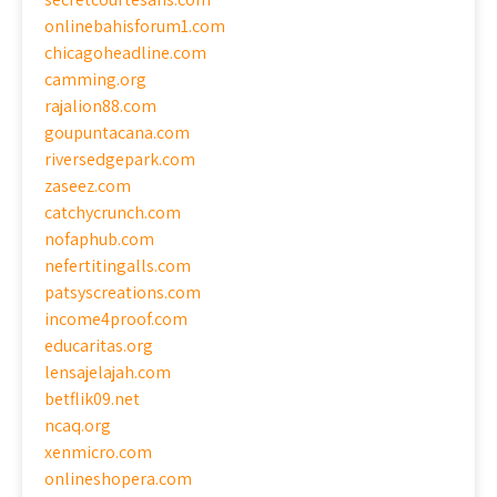
onlinebahisforum1.com
chicagoheadline.com
camming.org
rajalion88.com
goupuntacana.com
riversedgepark.com
zaseez.com
catchycrunch.com
nofaphub.com
nefertitingalls.com
patsyscreations.com
income4proof.com
educaritas.org
lensajelajah.com
betflik09.net
ncaq.org
xenmicro.com
onlineshopera.com