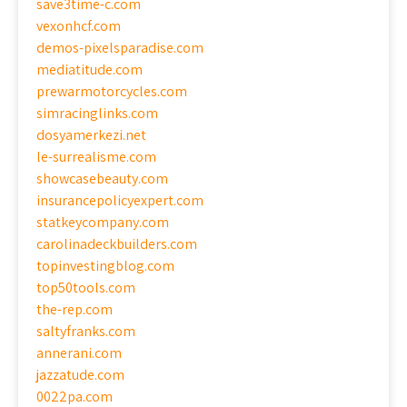
save3time-c.com
vexonhcf.com
demos-pixelsparadise.com
mediatitude.com
prewarmotorcycles.com
simracinglinks.com
dosyamerkezi.net
le-surrealisme.com
showcasebeauty.com
insurancepolicyexpert.com
statkeycompany.com
carolinadeckbuilders.com
topinvestingblog.com
top50tools.com
the-rep.com
saltyfranks.com
annerani.com
jazzatude.com
0022pa.com