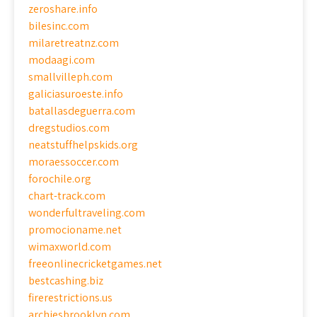
zeroshare.info
bilesinc.com
milaretreatnz.com
modaagi.com
smallvilleph.com
galiciasuroeste.info
batallasdeguerra.com
dregstudios.com
neatstuffhelpskids.org
moraessoccer.com
forochile.org
chart-track.com
wonderfultraveling.com
promocioname.net
wimaxworld.com
freeonlinecricketgames.net
bestcashing.biz
firerestrictions.us
archiesbrooklyn.com