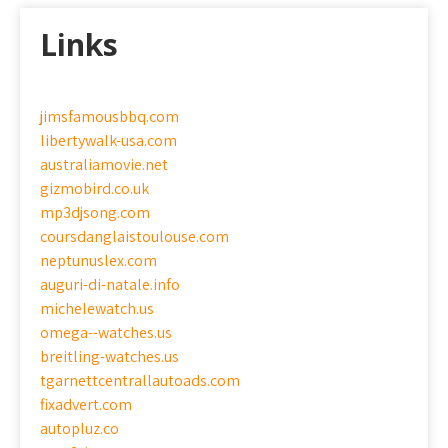
Links
jimsfamousbbq.com
libertywalk-usa.com
australiamovie.net
gizmobird.co.uk
mp3djsong.com
coursdanglaistoulouse.com
neptunuslex.com
auguri-di-natale.info
michelewatch.us
omega--watches.us
breitling-watches.us
tgarnettcentrallautoads.com
fixadvert.com
autopluz.co