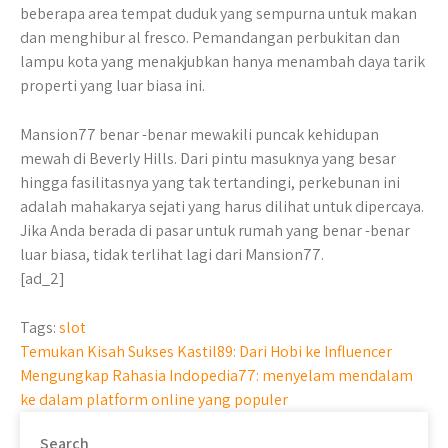
beberapa area tempat duduk yang sempurna untuk makan
dan menghibur al fresco. Pemandangan perbukitan dan
lampu kota yang menakjubkan hanya menambah daya tarik
properti yang luar biasa ini.
Mansion77 benar -benar mewakili puncak kehidupan
mewah di Beverly Hills. Dari pintu masuknya yang besar
hingga fasilitasnya yang tak tertandingi, perkebunan ini
adalah mahakarya sejati yang harus dilihat untuk dipercaya.
Jika Anda berada di pasar untuk rumah yang benar -benar
luar biasa, tidak terlihat lagi dari Mansion77.
[ad_2]
Tags:
slot
Post
Temukan Kisah Sukses Kastil89: Dari Hobi ke Influencer
Mengungkap Rahasia Indopedia77: menyelam mendalam
navigation
ke dalam platform online yang populer
Search