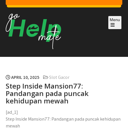
Skip
to
content
Menu
Open
the
main
menu
Slot Gacor Hari Ini dari PG
Dapatkan kemenangan maksimal hari ini dengan slot X500
dari PG Soft. Slot gacor ini memberikan pengalaman
Soft, Slot X500 untuk
menang konsisten.
Kemenangan Maksimal
APRIL 10, 2025
Slot Gacor
Step Inside Mansion77:
Pandangan pada puncak
kehidupan mewah
[ad_1]
Step Inside Mansion77: Pandangan pada puncak kehidupan
mewah