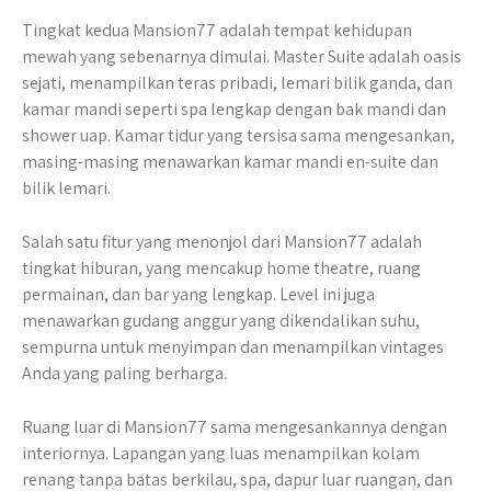
Tingkat kedua Mansion77 adalah tempat kehidupan
mewah yang sebenarnya dimulai. Master Suite adalah oasis
sejati, menampilkan teras pribadi, lemari bilik ganda, dan
kamar mandi seperti spa lengkap dengan bak mandi dan
shower uap. Kamar tidur yang tersisa sama mengesankan,
masing-masing menawarkan kamar mandi en-suite dan
bilik lemari.
Salah satu fitur yang menonjol dari Mansion77 adalah
tingkat hiburan, yang mencakup home theatre, ruang
permainan, dan bar yang lengkap. Level ini juga
menawarkan gudang anggur yang dikendalikan suhu,
sempurna untuk menyimpan dan menampilkan vintages
Anda yang paling berharga.
Ruang luar di Mansion77 sama mengesankannya dengan
interiornya. Lapangan yang luas menampilkan kolam
renang tanpa batas berkilau, spa, dapur luar ruangan, dan