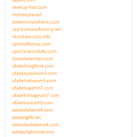
levelup-fast.com
mytreepla.net
pokersimulations.com
replicamanufactory.net
rezultate-loto.info
splendifulous.com
sportsrecords4u.com
topceleberites.com
ufabetting8m4.com
ufabetunionum3.com
ufabetvalueum3.com
ufabetvaultm7.com
ufabetvillageum7.com
ufabetvoicem3.com
waveufabetm4.com
wayang88.net
websiteufabetm4.com
whiteufabetm4.com