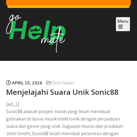
Skip
to
content
Menu
Open
the
main
menu
Slot Gacor Hari Ini dari PG
Dapatkan kemenangan maksimal hari ini dengan slot X500
dari PG Soft. Slot gacor ini memberikan pengalaman
Soft, Slot X500 untuk
menang konsisten.
Kemenangan Maksimal
APRIL 15, 2026
Slot Gacor
Menjelajahi Suara Unik Sonic88
[ad_1]
Sonic88 adalah proyek musik yang telah membuat
gebrakan di dunia musik elektronik dengan perpaduan
suara dan genre yang unik. Gagasan musisi dan produser
John Smith, Sonic88 telah memikat penonton dengan