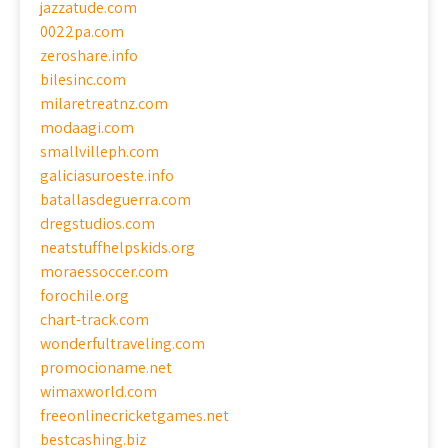
jazzatude.com
0022pa.com
zeroshare.info
bilesinc.com
milaretreatnz.com
modaagi.com
smallvilleph.com
galiciasuroeste.info
batallasdeguerra.com
dregstudios.com
neatstuffhelpskids.org
moraessoccer.com
forochile.org
chart-track.com
wonderfultraveling.com
promocioname.net
wimaxworld.com
freeonlinecricketgames.net
bestcashing.biz