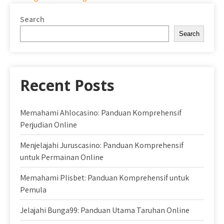
Search
Search
Recent Posts
Memahami Ahlocasino: Panduan Komprehensif
Perjudian Online
Menjelajahi Juruscasino: Panduan Komprehensif
untuk Permainan Online
Memahami Plisbet: Panduan Komprehensif untuk
Pemula
Jelajahi Bunga99: Panduan Utama Taruhan Online