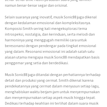
namun benar-benar segar dan orisinal.
Selain suaranya yang inovatif, musik Sonic88 juga dikenal
dengan kedalaman emosional dan kompleksitasnya.
Komposisi Smith sering kali mengeksplorasi tema
introspeksi, nostalgia, dan kerinduan, serta melodi dan
harmoninya yang menggugah memiliki cara untuk
beresonansi dengan pendengar pada tingkat emosional
yang dalam. Resonansi emosional ini adalah salah satu
alasan utama mengapa musik Sonic88 mendapatkan basis
penggemar yang setia dan berdedikasi.
Musik Sonic88 juga ditandai dengan perhatiannya terhadap
detail dan produksi yang cermat. Smith dikenal karena
pendekatannya yang cermat dalam menyusun setiap lagu,
menghabiskan waktu berjam-jam untuk menyempurnakan
dan menyempurnakan setiap aspek musik hingga tepat.
Dedikasi terhadap keahlian ini terlihat dalam suara musik