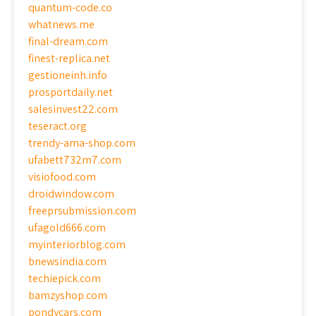
quantum-code.co
whatnews.me
final-dream.com
finest-replica.net
gestioneinh.info
prosportdaily.net
salesinvest22.com
teseract.org
trendy-ama-shop.com
ufabett732m7.com
visiofood.com
droidwindow.com
freeprsubmission.com
ufagold666.com
myinteriorblog.com
bnewsindia.com
techiepick.com
bamzyshop.com
pondycars.com