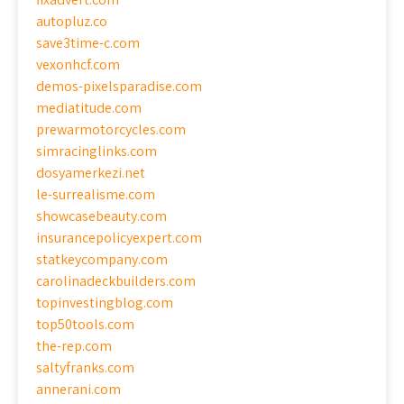
autopluz.co
save3time-c.com
vexonhcf.com
demos-pixelsparadise.com
mediatitude.com
prewarmotorcycles.com
simracinglinks.com
dosyamerkezi.net
le-surrealisme.com
showcasebeauty.com
insurancepolicyexpert.com
statkeycompany.com
carolinadeckbuilders.com
topinvestingblog.com
top50tools.com
the-rep.com
saltyfranks.com
annerani.com