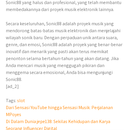
Sonic88 yang halus dan profesional, yang telah membantu
membedakannya dari proyek musik elektronik lainnya.
Secara keseluruhan, Sonic88 adalah proyek musik yang
mendorong batas-batas musik elektronik dan menjelajahi
wilayah sonik baru. Dengan perpaduan unik antara suara,
genre, dan emosi, Sonic88 adalah proyek yang benar-benar
inovatif dan menarik yang pasti akan terus memikat
penonton selama bertahun-tahun yang akan datang. Jika
Anda mencari musik yang menggugah pikiran dan
menggema secara emosional, Anda bisa mengunjungi
Sonic88.
[ad_2]
Tags:
slot
Post
Dari Sensasi YouTube hingga Sensasi Musik: Perjalanan
MPoyes
navigation
Di Dalam Dunia jepe138: Sekilas Kehidupan dan Karya
Seorang Influencer Digital