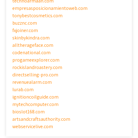
technoarmaan.com
empresasposicionamientoweb.com
tonybestcosmetics.com
buzznc.com
fxjoiner.com
skinbykindra.com
alltherageface.com
codenational.com
progameexplorer.com
rockislandroastery.com
directselling-pro.com
revenuealarm.com
lurab.com
ignitioncoilguide.com
mytechcomputer.com
bioslot168.com
artsandcraftsauthority.com
webservicelive.com