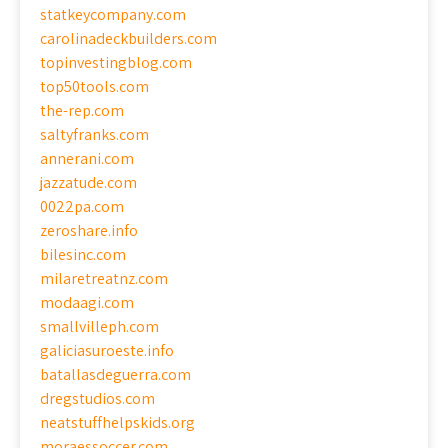
statkeycompany.com
carolinadeckbuilders.com
topinvestingblog.com
top50tools.com
the-rep.com
saltyfranks.com
annerani.com
jazzatude.com
0022pa.com
zeroshare.info
bilesinc.com
milaretreatnz.com
modaagi.com
smallvilleph.com
galiciasuroeste.info
batallasdeguerra.com
dregstudios.com
neatstuffhelpskids.org
moraessoccer.com