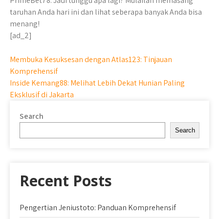
PrimeBet78. Jadi tunggu apa lagi? Mulailah memasang
taruhan Anda hari ini dan lihat seberapa banyak Anda bisa
menang!
[ad_2]
Post
Membuka Kesuksesan dengan Atlas123: Tinjauan
Komprehensif
navigation
Inside Kemang88: Melihat Lebih Dekat Hunian Paling
Eksklusif di Jakarta
Search
Search
Recent Posts
Pengertian Jeniustoto: Panduan Komprehensif