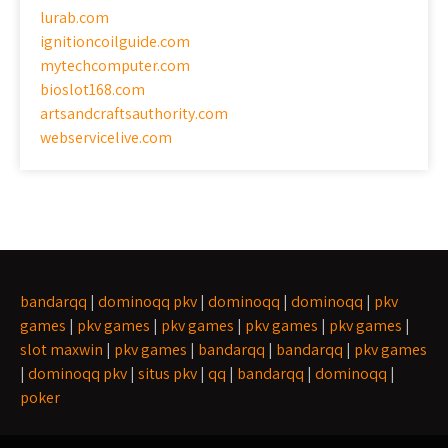
lurab.com
ignitioncoilguide.com
mytechcomputer.com
bioslot168.com
artsandcraftsauthority.com
webservicelive.com
bandarqq
|
dominoqq pkv
|
dominoqq
|
dominoqq
|
pkv
games
|
pkv games
|
pkv games
|
pkv games
|
pkv games
|
slot maxwin
|
pkv games
|
bandarqq
|
bandarqq
|
pkv games
|
dominoqq pkv
|
situs pkv
|
qq
|
bandarqq
|
dominoqq
|
poker