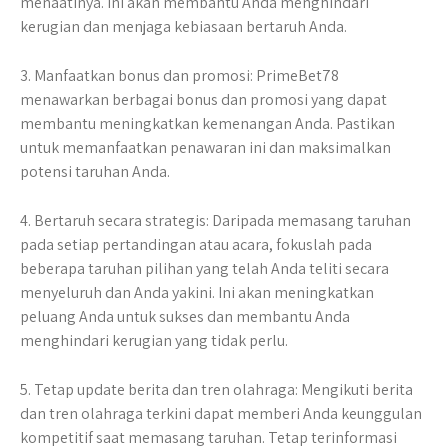
menaatinya. Ini akan membantu Anda menghindari
kerugian dan menjaga kebiasaan bertaruh Anda.
3. Manfaatkan bonus dan promosi: PrimeBet78
menawarkan berbagai bonus dan promosi yang dapat
membantu meningkatkan kemenangan Anda. Pastikan
untuk memanfaatkan penawaran ini dan maksimalkan
potensi taruhan Anda.
4. Bertaruh secara strategis: Daripada memasang taruhan
pada setiap pertandingan atau acara, fokuslah pada
beberapa taruhan pilihan yang telah Anda teliti secara
menyeluruh dan Anda yakini. Ini akan meningkatkan
peluang Anda untuk sukses dan membantu Anda
menghindari kerugian yang tidak perlu.
5. Tetap update berita dan tren olahraga: Mengikuti berita
dan tren olahraga terkini dapat memberi Anda keunggulan
kompetitif saat memasang taruhan. Tetap terinformasi