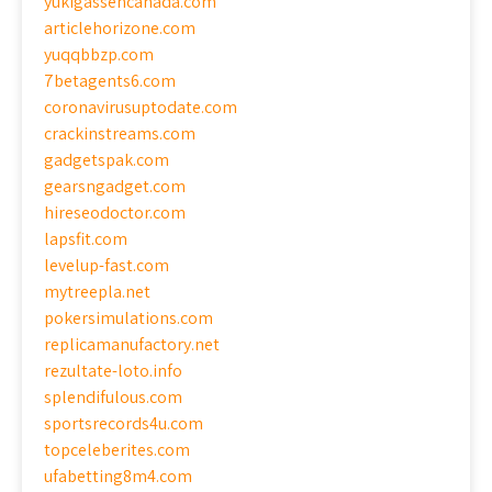
yukigassencanada.com
articlehorizone.com
yuqqbbzp.com
7betagents6.com
coronavirusuptodate.com
crackinstreams.com
gadgetspak.com
gearsngadget.com
hireseodoctor.com
lapsfit.com
levelup-fast.com
mytreepla.net
pokersimulations.com
replicamanufactory.net
rezultate-loto.info
splendifulous.com
sportsrecords4u.com
topceleberites.com
ufabetting8m4.com