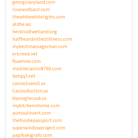
georginaryland.com
roseandbasil.com
thewhitewhitelights.com
atdhe.ws
heckrodtwetland.org
halfheardinthestillness.com
mybestmassagechair.com
ericreed.net
fluxetine.com
mobilecasino8760.com
betqq3.net
casinoloans5.us
CasinoAuction.us
kipooglecouk.us
mykitchennhome.com
aumoulinvert.com
thefoodiepassport.com
superwindowproject.com
papibakigrafo.com