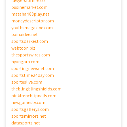
lawyersforhire.co
businemarket.com
matahari88play.net
moneydescriptor.com
youthsmagazine.com
painaidee.net
sportsdarkest.com
webtoon.biz
thesportswires.com
hyungpro.com
sportingnewsnet.com
sportstime24day.com
sporteslive.com
theblingblingshields.com
pinkfrenchtipnails.com
newgamestv.com
sportsgallerys.com
sportsmirrors.net
datasports.net