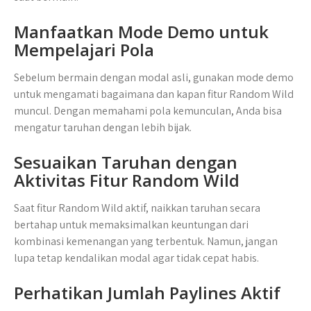
Manfaatkan Mode Demo untuk
Mempelajari Pola
Sebelum bermain dengan modal asli, gunakan mode demo
untuk mengamati bagaimana dan kapan fitur Random Wild
muncul. Dengan memahami pola kemunculan, Anda bisa
mengatur taruhan dengan lebih bijak.
Sesuaikan Taruhan dengan
Aktivitas Fitur Random Wild
Saat fitur Random Wild aktif, naikkan taruhan secara
bertahap untuk memaksimalkan keuntungan dari
kombinasi kemenangan yang terbentuk. Namun, jangan
lupa tetap kendalikan modal agar tidak cepat habis.
Perhatikan Jumlah Paylines Aktif