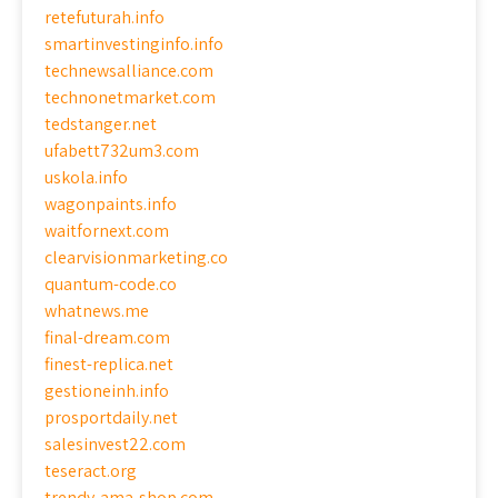
retefuturah.info
smartinvestinginfo.info
technewsalliance.com
technonetmarket.com
tedstanger.net
ufabett732um3.com
uskola.info
wagonpaints.info
waitfornext.com
clearvisionmarketing.co
quantum-code.co
whatnews.me
final-dream.com
finest-replica.net
gestioneinh.info
prosportdaily.net
salesinvest22.com
teseract.org
trendy-ama-shop.com