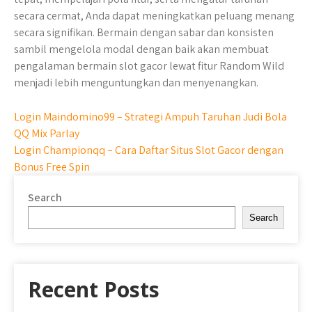
secara cermat, Anda dapat meningkatkan peluang menang
secara signifikan. Bermain dengan sabar dan konsisten
sambil mengelola modal dengan baik akan membuat
pengalaman bermain slot gacor lewat fitur Random Wild
menjadi lebih menguntungkan dan menyenangkan.
Post
Login Maindomino99 – Strategi Ampuh Taruhan Judi Bola
QQ Mix Parlay
navigation
Login Championqq – Cara Daftar Situs Slot Gacor dengan
Bonus Free Spin
Search
Search
Recent Posts