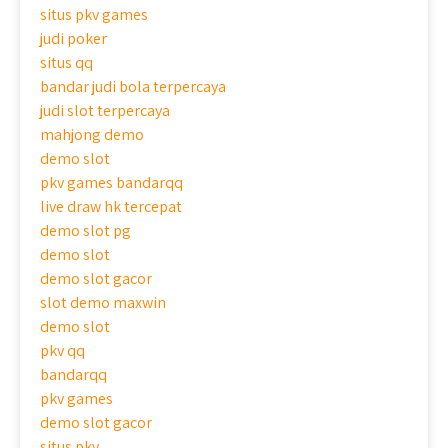
situs pkv games
judi poker
situs qq
bandar judi bola terpercaya
judi slot terpercaya
mahjong demo
demo slot
pkv games bandarqq
live draw hk tercepat
demo slot pg
demo slot
demo slot gacor
slot demo maxwin
demo slot
pkv qq
bandarqq
pkv games
demo slot gacor
situs pkv