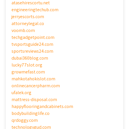
atasehirescortu.net
engineeringtechub.com
jerryescorts.com
attorneylegal.co
voomb.com
techgadgetpoint.com
tvsportsguide24.com
sportsreviews24.com
dubai360blog.com
lucky77slot.org
growmefast.com
mahkotahokislot.com
onlinecancerpharm.com
ufalek.org
mattress-disposal.com
happyflooringandcabinets.com
bodybuildinglife.co
qrdoggy.com
technologygud.com