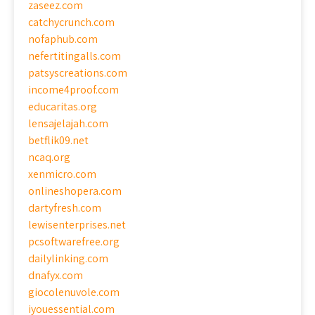
zaseez.com
catchycrunch.com
nofaphub.com
nefertitingalls.com
patsyscreations.com
income4proof.com
educaritas.org
lensajelajah.com
betflik09.net
ncaq.org
xenmicro.com
onlineshopera.com
dartyfresh.com
lewisenterprises.net
pcsoftwarefree.org
dailylinking.com
dnafyx.com
giocolenuvole.com
iyouessential.com