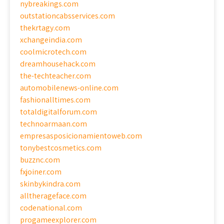
nybreakings.com
outstationcabsservices.com
thekrtagy.com
xchangeindia.com
coolmicrotech.com
dreamhousehack.com
the-techteacher.com
automobilenews-online.com
fashionalltimes.com
totaldigitalforum.com
technoarmaan.com
empresasposicionamientoweb.com
tonybestcosmetics.com
buzznc.com
fxjoiner.com
skinbykindra.com
alltherageface.com
codenational.com
progameexplorer.com