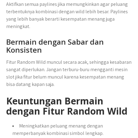
Aktifkan semua paylines jika memungkinkan agar peluang
terbentuknya kombinasi dengan wild lebih besar. Paylines
yang lebih banyak berarti kesempatan menang juga
meningkat.
Bermain dengan Sabar dan
Konsisten
Fitur Random Wild muncul secara acak, sehingga kesabaran
sangat diperlukan. Jangan terburu-buru mengganti mesin
slot jika fitur belum muncul karena kesempatan menang
bisa datang kapan saja.
Keuntungan Bermain
dengan Fitur Random Wild
Meningkatkan peluang menang dengan
memperbanyak kombinasi simbol lengkap.