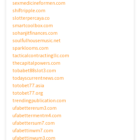
sexmedicineformen.com
shiftripple.com
slotterpercaya.co
smartcoolbox.com
sohanjitfinances.com
soulfulhousemusic.net
sparklooms.com
tacticalcontractingllc.com
thecapitalpowers.com
tobabet88slot3.com
todayscurrentnews.com
totobet77.asia
totobet77.org
trendingpublication.com
ufabettererum3.com
ufabettermentm4.com
ufabettersum7.com
ufabettinwm7.com
ufabettinwum3.com