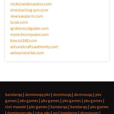
rockislandroastery.com
directselling-pro.com
revenuealarm.com
lurab.com
ignitioncoilguide.com
mytechcomputer.com
bioslot168.com
artsandcraftsauthority.com
webservicelive.com
bandarqq
|
dominoqq pkv
|
dominoqq
|
dominoqq
|
pkv
games
|
pkv games
|
pkv games
|
pkv games
|
pkv games
|
slot maxwin
|
pkv games
|
bandarqq
|
bandarqq
|
pkv games
|
dominoqq pkv
|
situs pkv
|
qq
|
bandarqq
|
dominoqq
|