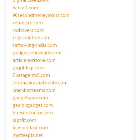
digitactseed.com
lvlcraft.com
90secondmoneyloans.com
xenmicro.com
rodrovers.com
tripssolution.com
satta-king-india.com
yukigassencanada.com
articlehorizone.com
yuqqbbzp.com
7betagents6.com
coronavirusuptodate.com
crackinstreams.com
gadgetspak.com
gearsngadget.com
hireseodoctor.com
lapsfit.com
levelup-fast.com
mytreepla.net