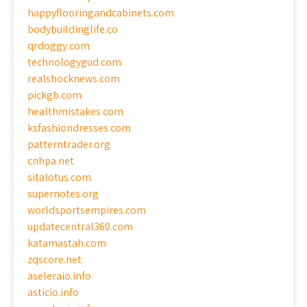
happyflooringandcabinets.com
bodybuildinglife.co
qrdoggy.com
technologygud.com
realshocknews.com
pickgb.com
healthmistakes.com
ksfashiondresses.com
patterntrader.org
cnhpa.net
sitalotus.com
supernotes.org
worldsportsempires.com
updatecentral360.com
katamastah.com
zqscore.net
aseleraio.info
asticio.info