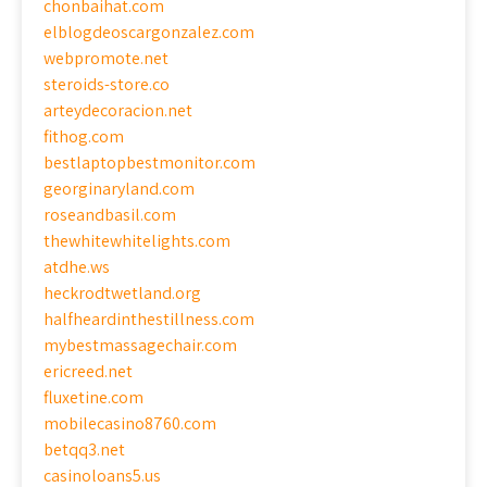
chonbaihat.com
elblogdeoscargonzalez.com
webpromote.net
steroids-store.co
arteydecoracion.net
fithog.com
bestlaptopbestmonitor.com
georginaryland.com
roseandbasil.com
thewhitewhitelights.com
atdhe.ws
heckrodtwetland.org
halfheardinthestillness.com
mybestmassagechair.com
ericreed.net
fluxetine.com
mobilecasino8760.com
betqq3.net
casinoloans5.us