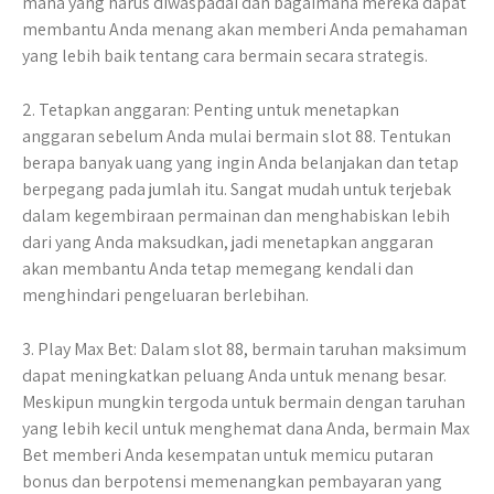
mana yang harus diwaspadai dan bagaimana mereka dapat
membantu Anda menang akan memberi Anda pemahaman
yang lebih baik tentang cara bermain secara strategis.
2. Tetapkan anggaran: Penting untuk menetapkan
anggaran sebelum Anda mulai bermain slot 88. Tentukan
berapa banyak uang yang ingin Anda belanjakan dan tetap
berpegang pada jumlah itu. Sangat mudah untuk terjebak
dalam kegembiraan permainan dan menghabiskan lebih
dari yang Anda maksudkan, jadi menetapkan anggaran
akan membantu Anda tetap memegang kendali dan
menghindari pengeluaran berlebihan.
3. Play Max Bet: Dalam slot 88, bermain taruhan maksimum
dapat meningkatkan peluang Anda untuk menang besar.
Meskipun mungkin tergoda untuk bermain dengan taruhan
yang lebih kecil untuk menghemat dana Anda, bermain Max
Bet memberi Anda kesempatan untuk memicu putaran
bonus dan berpotensi memenangkan pembayaran yang