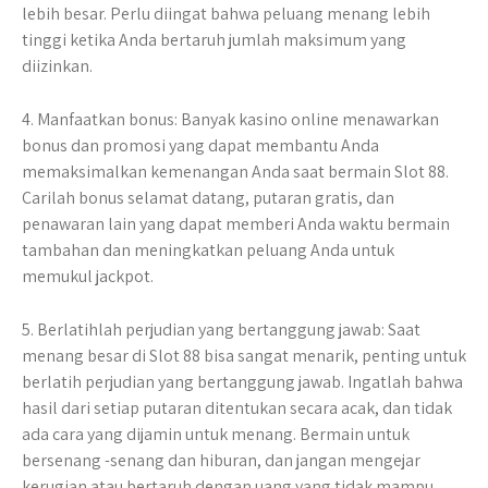
lebih besar. Perlu diingat bahwa peluang menang lebih
tinggi ketika Anda bertaruh jumlah maksimum yang
diizinkan.
4. Manfaatkan bonus: Banyak kasino online menawarkan
bonus dan promosi yang dapat membantu Anda
memaksimalkan kemenangan Anda saat bermain Slot 88.
Carilah bonus selamat datang, putaran gratis, dan
penawaran lain yang dapat memberi Anda waktu bermain
tambahan dan meningkatkan peluang Anda untuk
memukul jackpot.
5. Berlatihlah perjudian yang bertanggung jawab: Saat
menang besar di Slot 88 bisa sangat menarik, penting untuk
berlatih perjudian yang bertanggung jawab. Ingatlah bahwa
hasil dari setiap putaran ditentukan secara acak, dan tidak
ada cara yang dijamin untuk menang. Bermain untuk
bersenang -senang dan hiburan, dan jangan mengejar
kerugian atau bertaruh dengan uang yang tidak mampu