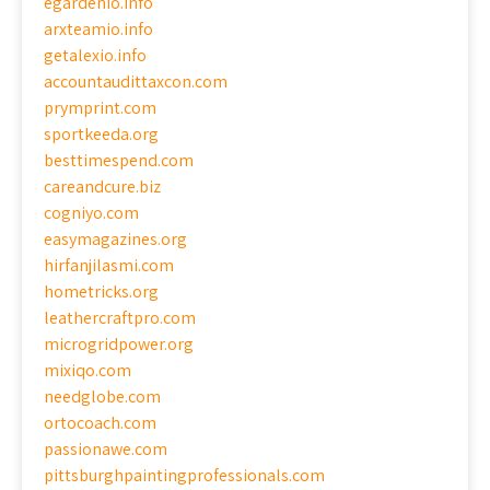
egardenio.info
arxteamio.info
getalexio.info
accountaudittaxcon.com
prymprint.com
sportkeeda.org
besttimespend.com
careandcure.biz
cogniyo.com
easymagazines.org
hirfanjilasmi.com
hometricks.org
leathercraftpro.com
microgridpower.org
mixiqo.com
needglobe.com
ortocoach.com
passionawe.com
pittsburghpaintingprofessionals.com