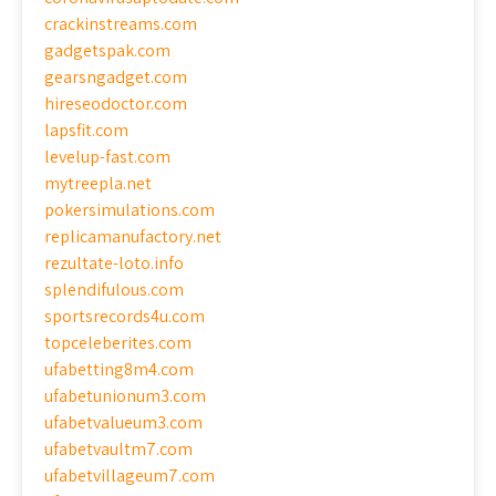
crackinstreams.com
gadgetspak.com
gearsngadget.com
hireseodoctor.com
lapsfit.com
levelup-fast.com
mytreepla.net
pokersimulations.com
replicamanufactory.net
rezultate-loto.info
splendifulous.com
sportsrecords4u.com
topceleberites.com
ufabetting8m4.com
ufabetunionum3.com
ufabetvalueum3.com
ufabetvaultm7.com
ufabetvillageum7.com