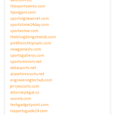
thesportswires.com
hyungpro.com
sportingnewsnet.com
sportstime24day.com
sporteslive.com
theblingblingshields.com
pinkfrenchtipnails.com
newgamestv.com
sportsgallerys.com
sportsmirrors.net
datasports.net
atasehirescortu.net
engineeringtechub.com
jerryescorts.com
attorneylegal.co
voomb.com
techgadgetpoint.com
tvsportsguide24.com