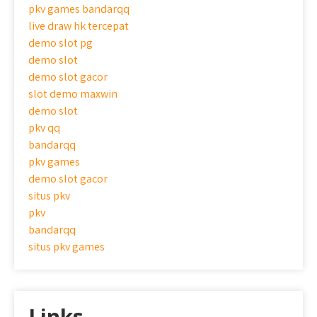
pkv games bandarqq
live draw hk tercepat
demo slot pg
demo slot
demo slot gacor
slot demo maxwin
demo slot
pkv qq
bandarqq
pkv games
demo slot gacor
situs pkv
pkv
bandarqq
situs pkv games
Links