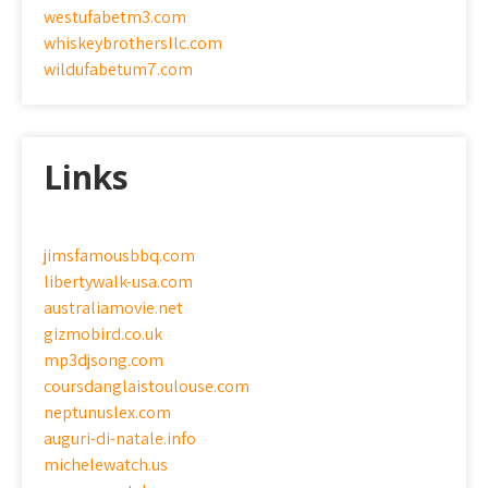
westufabetm3.com
whiskeybrothersllc.com
wildufabetum7.com
Links
jimsfamousbbq.com
libertywalk-usa.com
australiamovie.net
gizmobird.co.uk
mp3djsong.com
coursdanglaistoulouse.com
neptunuslex.com
auguri-di-natale.info
michelewatch.us