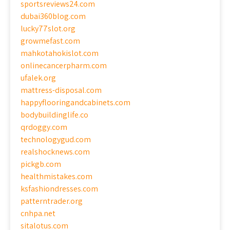
sportsreviews24.com
dubai360blog.com
lucky77slot.org
growmefast.com
mahkotahokislot.com
onlinecancerpharm.com
ufalek.org
mattress-disposal.com
happyflooringandcabinets.com
bodybuildinglife.co
qrdoggy.com
technologygud.com
realshocknews.com
pickgb.com
healthmistakes.com
ksfashiondresses.com
patterntrader.org
cnhpa.net
sitalotus.com