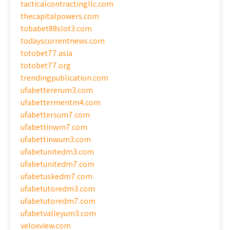
tacticalcontractingllc.com
thecapitalpowers.com
tobabet88slot3.com
todayscurrentnews.com
totobet77.asia
totobet77.org
trendingpublication.com
ufabettererum3.com
ufabettermentm4.com
ufabettersum7.com
ufabettinwm7.com
ufabettinwum3.com
ufabetunitedm3.com
ufabetunitedm7.com
ufabetuskedm7.com
ufabetutoredm3.com
ufabetutoredm7.com
ufabetvalleyum3.com
veloxview.com