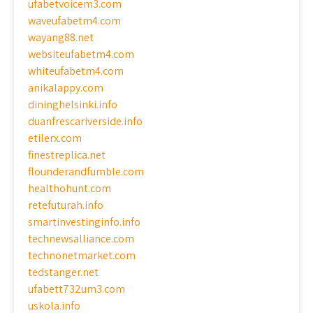
ufabetvoicem3.com
waveufabetm4.com
wayang88.net
websiteufabetm4.com
whiteufabetm4.com
anikalappy.com
dininghelsinki.info
duanfrescariverside.info
etilerx.com
finestreplica.net
flounderandfumble.com
healthohunt.com
retefuturah.info
smartinvestinginfo.info
technewsalliance.com
technonetmarket.com
tedstanger.net
ufabett732um3.com
uskola.info