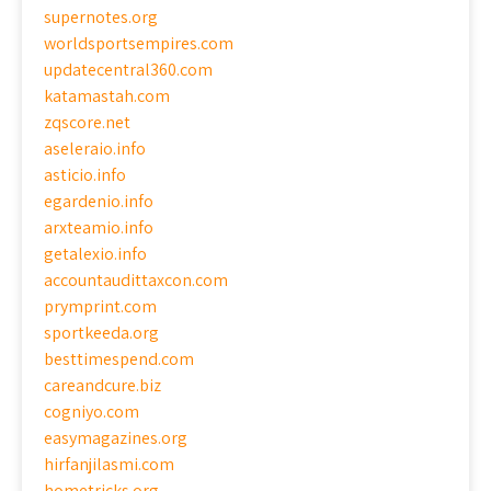
supernotes.org
worldsportsempires.com
updatecentral360.com
katamastah.com
zqscore.net
aseleraio.info
asticio.info
egardenio.info
arxteamio.info
getalexio.info
accountaudittaxcon.com
prymprint.com
sportkeeda.org
besttimespend.com
careandcure.biz
cogniyo.com
easymagazines.org
hirfanjilasmi.com
hometricks.org