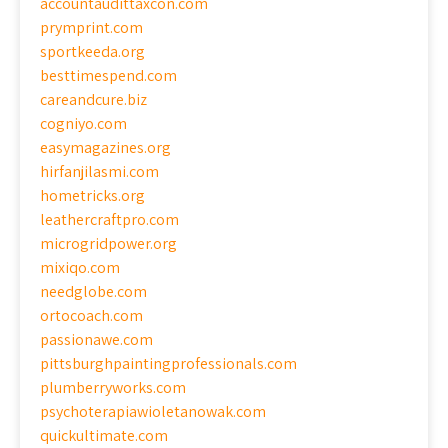
accountaudittaxcon.com
prymprint.com
sportkeeda.org
besttimespend.com
careandcure.biz
cogniyo.com
easymagazines.org
hirfanjilasmi.com
hometricks.org
leathercraftpro.com
microgridpower.org
mixiqo.com
needglobe.com
ortocoach.com
passionawe.com
pittsburghpaintingprofessionals.com
plumberryworks.com
psychoterapiawioletanowak.com
quickultimate.com