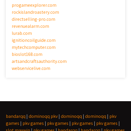
progameexplorer.com
rockislandroastery.com
directselling-pro.com
revenuealarm.com
lurab.com
ignitioncoilguide.com
mytechcomputer.com
bioslot168.com
artsandcraftsauthority.com
webservicelive.com
bandarqq
|
dominoqq pkv
|
dominoqq
|
dominoqq
|
pkv
games
|
pkv games
|
pkv games
|
pkv games
|
pkv games
|
slot maxwin
|
pkv games
|
bandarqq
|
bandarqq
|
pkv games