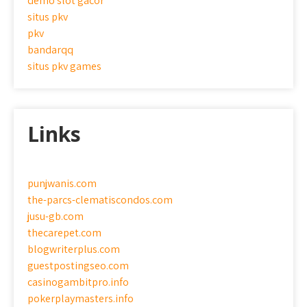
demo slot gacor
situs pkv
pkv
bandarqq
situs pkv games
Links
punjwanis.com
the-parcs-clematiscondos.com
jusu-gb.com
thecarepet.com
blogwriterplus.com
guestpostingseo.com
casinogambitpro.info
pokerplaymasters.info