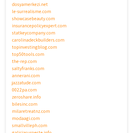
dosyamerkezi.net
le-surrealisme.com
showcasebeauty.com
insurancepolicyexpert.com
statkeycompany.com
carolinadeckbuilders.com
topinvestingblog.com
top50tools.com
the-rep.com
saltyfranks.com
annerani.com
jazzatude.com
0022pa.com
zeroshare.info
bilesinc.com
milaretreatnz.com
modaagi.com
smallvilleph.com
galiciasuroeste.info