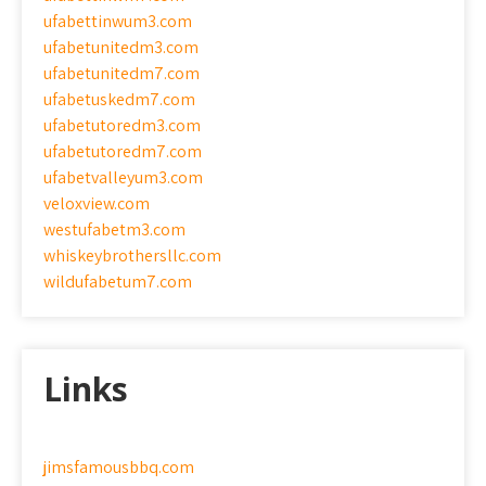
ufabettinwum3.com
ufabetunitedm3.com
ufabetunitedm7.com
ufabetuskedm7.com
ufabetutoredm3.com
ufabetutoredm7.com
ufabetvalleyum3.com
veloxview.com
westufabetm3.com
whiskeybrothersllc.com
wildufabetum7.com
Links
jimsfamousbbq.com