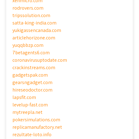
xenmicro.com
rodrovers.com
tripssolution.com
satta-king-india.com
yukigassencanada.com
articlehorizone.com
yuqqbbzp.com
7betagents6.com
coronavirusuptodate.com
crackinstreams.com
gadgetspak.com
gearsngadget.com
hireseodoctor.com
lapsfit.com
levelup-fast.com
mytreepla.net
pokersimulations.com
replicamanufactory.net
rezultate-loto.info