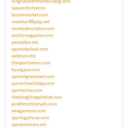
longhairedfrenchbulldog.com
lawyersforhire.co
businemarket.com
matahari88play.net
moneydescriptor.com
youthsmagazine.com
painaidee.net
sportsdarkest.com
webtoon.biz
thesportswires.com
hyungpro.com
sportingnewsnet.com
sportstime24day.com
sporteslive.com
theblingblingshields.com
pinkfrenchtipnails.com
newgamestv.com
sportsgallerys.com
sportsmirrors.net