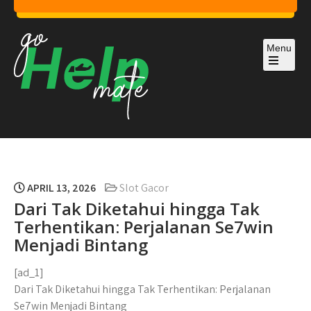
Skip
to
content
Menu
Open
the
main
menu
Slot Gacor Hari Ini dari PG
Dapatkan kemenangan maksimal hari ini dengan slot X500
dari PG Soft. Slot gacor ini memberikan pengalaman
Soft, Slot X500 untuk
menang konsisten.
Kemenangan Maksimal
APRIL 13, 2026
Slot Gacor
Dari Tak Diketahui hingga Tak
Terhentikan: Perjalanan Se7win
Menjadi Bintang
[ad_1]
Dari Tak Diketahui hingga Tak Terhentikan: Perjalanan
Se7win Menjadi Bintang