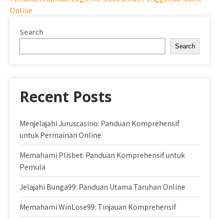
Online
Search
Search
Recent Posts
Menjelajahi Juruscasino: Panduan Komprehensif
untuk Permainan Online
Memahami Plisbet: Panduan Komprehensif untuk
Pemula
Jelajahi Bunga99: Panduan Utama Taruhan Online
Memahami WinLose99: Tinjauan Komprehensif