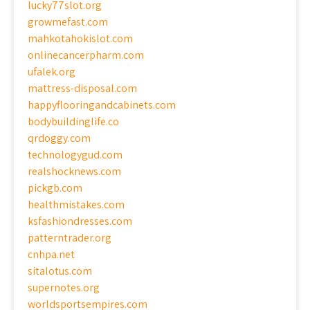
lucky77slot.org
growmefast.com
mahkotahokislot.com
onlinecancerpharm.com
ufalek.org
mattress-disposal.com
happyflooringandcabinets.com
bodybuildinglife.co
qrdoggy.com
technologygud.com
realshocknews.com
pickgb.com
healthmistakes.com
ksfashiondresses.com
patterntrader.org
cnhpa.net
sitalotus.com
supernotes.org
worldsportsempires.com