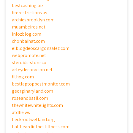
bestcashing.biz
firerestrictions.us
archiesbrooklyn.com
muambeiros.net
infozblog.com
chonbaihat.com
elblogdeoscargonzalez.com
webpromote.net
steroids-store.co
arteydecoracion.net
fithog.com
bestlaptopbestmonitor.com
georginaryland.com
roseandbasil.com
thewhitewhitelights.com
atdhe.ws
heckrodtwetland.org
halfheardinthestillness.com