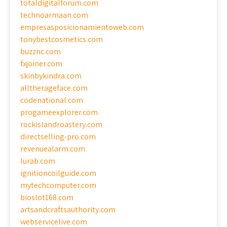
totaldigitalforum.com
technoarmaan.com
empresasposicionamientoweb.com
tonybestcosmetics.com
buzznc.com
fxjoiner.com
skinbykindra.com
alltherageface.com
codenational.com
progameexplorer.com
rockislandroastery.com
directselling-pro.com
revenuealarm.com
lurab.com
ignitioncoilguide.com
mytechcomputer.com
bioslot168.com
artsandcraftsauthority.com
webservicelive.com