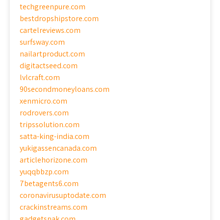
techgreenpure.com
bestdropshipstore.com
cartelreviews.com
surfsway.com
nailartproduct.com
digitactseed.com
lvlcraft.com
90secondmoneyloans.com
xenmicro.com
rodrovers.com
tripssolution.com
satta-king-india.com
yukigassencanada.com
articlehorizone.com
yuqqbbzp.com
7betagents6.com
coronavirusuptodate.com
crackinstreams.com
gadgetspak.com