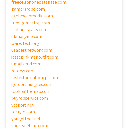
freecellphonedatabase.com
gamersrope.com
exellewebmedia.com
free-gamestop.com
sinbadtravels.com
ukmagzine.com
wareztech.org
usabestnetwork.com
jessepinkmanoutfit.com
umailsend.com
retarys.com
fasterformationcpf.com
goldensnuggles.com
lookbattlemap.com
buyrdpservice.com
yesport.net
tostylo.com
yougetthat.net
sportsnetclub.com