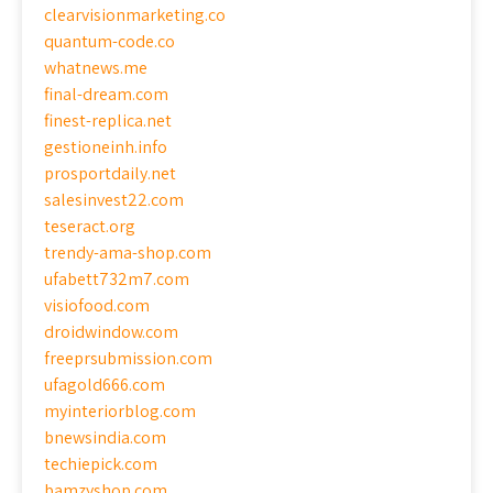
clearvisionmarketing.co
quantum-code.co
whatnews.me
final-dream.com
finest-replica.net
gestioneinh.info
prosportdaily.net
salesinvest22.com
teseract.org
trendy-ama-shop.com
ufabett732m7.com
visiofood.com
droidwindow.com
freeprsubmission.com
ufagold666.com
myinteriorblog.com
bnewsindia.com
techiepick.com
bamzyshop.com