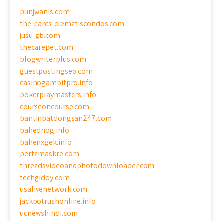
punjwanis.com
the-parcs-clematiscondos.com
jusu-gb.com
thecarepet.com
blogwriterplus.com
guestpostingseo.com
casinogambitpro.info
pokerplaymasters.info
courseoncourse.com
bantinbatdongsan247.com
bahednog.info
bahenxgek.info
pertamaskre.com
threadsvideoandphotodownloader.com
techgiddy.com
usalivenetwork.com
jackpotrushonline.info
ucnewshindi.com