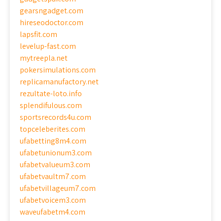
gearsngadget.com
hireseodoctor.com
lapsfit.com
levelup-fast.com
mytreepla.net
pokersimulations.com
replicamanufactory.net
rezultate-loto.info
splendifulous.com
sportsrecords4u.com
topceleberites.com
ufabetting8m4.com
ufabetunionum3.com
ufabetvalueum3.com
ufabetvaultm7.com
ufabetvillageum7.com
ufabetvoicem3.com
waveufabetm4.com