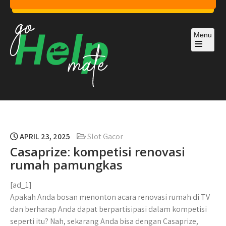
Skip
to
content
Menu
Open
the
main
menu
Slot Gacor Hari Ini dari PG
Dapatkan kemenangan maksimal hari ini dengan slot X500
dari PG Soft. Slot gacor ini memberikan pengalaman
Soft, Slot X500 untuk
menang konsisten.
Kemenangan Maksimal
APRIL 23, 2025
Slot Gacor
Casaprize: kompetisi renovasi
rumah pamungkas
[ad_1]
Apakah Anda bosan menonton acara renovasi rumah di TV
dan berharap Anda dapat berpartisipasi dalam kompetisi
seperti itu? Nah, sekarang Anda bisa dengan Casaprize,