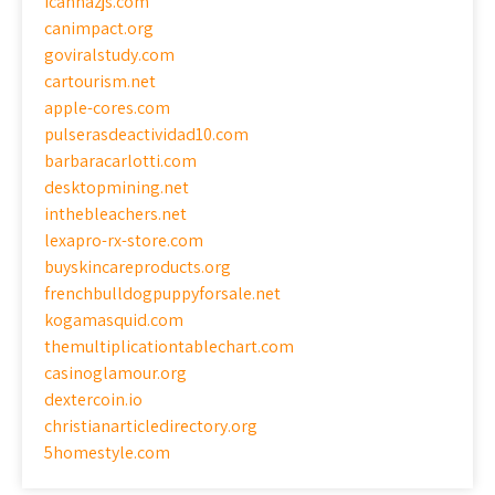
icanhazjs.com
canimpact.org
goviralstudy.com
cartourism.net
apple-cores.com
pulserasdeactividad10.com
barbaracarlotti.com
desktopmining.net
inthebleachers.net
lexapro-rx-store.com
buyskincareproducts.org
frenchbulldogpuppyforsale.net
kogamasquid.com
themultiplicationtablechart.com
casinoglamour.org
dextercoin.io
christianarticledirectory.org
5homestyle.com