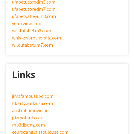
ufabetutoredm3.com
ufabetutoredm7.com
ufabetvalleyum3.com
veloxview.com
westufabetm3.com
whiskeybrothersllc.com
wildufabetum7.com
Links
jimsfamousbbq.com
libertywalk-usa.com
australiamovie.net
gizmobird.co.uk
mp3djsong.com
coursdanglaistoulouse.com