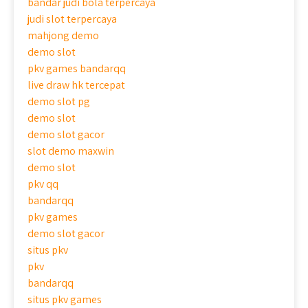
bandar judi bola terpercaya
judi slot terpercaya
mahjong demo
demo slot
pkv games bandarqq
live draw hk tercepat
demo slot pg
demo slot
demo slot gacor
slot demo maxwin
demo slot
pkv qq
bandarqq
pkv games
demo slot gacor
situs pkv
pkv
bandarqq
situs pkv games