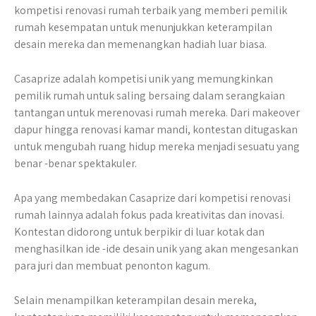
kompetisi renovasi rumah terbaik yang memberi pemilik
rumah kesempatan untuk menunjukkan keterampilan
desain mereka dan memenangkan hadiah luar biasa.
Casaprize adalah kompetisi unik yang memungkinkan
pemilik rumah untuk saling bersaing dalam serangkaian
tantangan untuk merenovasi rumah mereka. Dari makeover
dapur hingga renovasi kamar mandi, kontestan ditugaskan
untuk mengubah ruang hidup mereka menjadi sesuatu yang
benar -benar spektakuler.
Apa yang membedakan Casaprize dari kompetisi renovasi
rumah lainnya adalah fokus pada kreativitas dan inovasi.
Kontestan didorong untuk berpikir di luar kotak dan
menghasilkan ide -ide desain unik yang akan mengesankan
para juri dan membuat penonton kagum.
Selain menampilkan keterampilan desain mereka,