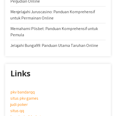
Perjudian Online
Menjelajahi Juruscasino: Panduan Komprehensif
untuk Permainan Online
Memahami Plisbet: Panduan Komprehensif untuk
Pemula
Jelajahi Bunga99: Panduan Utama Taruhan Online
Links
pkv bandarqq
situs pkv games
judi poker
situs qq