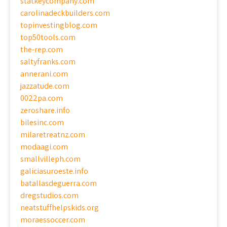
statkeycompany.com
carolinadeckbuilders.com
topinvestingblog.com
top50tools.com
the-rep.com
saltyfranks.com
annerani.com
jazzatude.com
0022pa.com
zeroshare.info
bilesinc.com
milaretreatnz.com
modaagi.com
smallvilleph.com
galiciasuroeste.info
batallasdeguerra.com
dregstudios.com
neatstuffhelpskids.org
moraessoccer.com