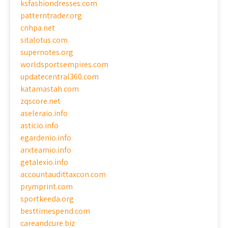
ksfashiondresses.com
patterntrader.org
cnhpa.net
sitalotus.com
supernotes.org
worldsportsempires.com
updatecentral360.com
katamastah.com
zqscore.net
aseleraio.info
asticio.info
egardenio.info
arxteamio.info
getalexio.info
accountaudittaxcon.com
prymprint.com
sportkeeda.org
besttimespend.com
careandcure.biz