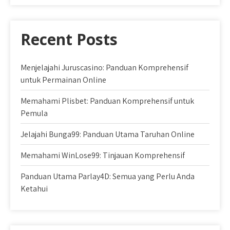
Recent Posts
Menjelajahi Juruscasino: Panduan Komprehensif
untuk Permainan Online
Memahami Plisbet: Panduan Komprehensif untuk
Pemula
Jelajahi Bunga99: Panduan Utama Taruhan Online
Memahami WinLose99: Tinjauan Komprehensif
Panduan Utama Parlay4D: Semua yang Perlu Anda
Ketahui