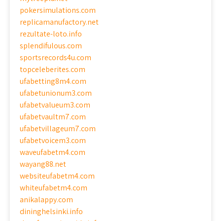
pokersimulations.com
replicamanufactory.net
rezultate-loto.info
splendifulous.com
sportsrecords4u.com
topceleberites.com
ufabetting8m4.com
ufabetunionum3.com
ufabetvalueum3.com
ufabetvaultm7.com
ufabetvillageum7.com
ufabetvoicem3.com
waveufabetm4.com
wayang88.net
websiteufabetm4.com
whiteufabetm4.com
anikalappy.com
dininghelsinki.info