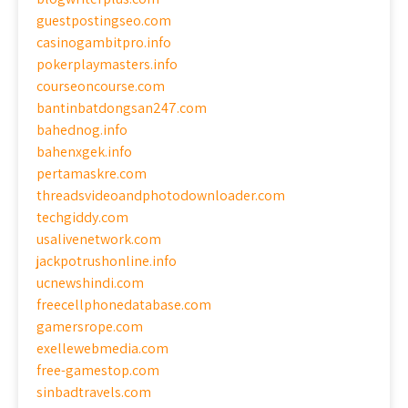
guestpostingseo.com
casinogambitpro.info
pokerplaymasters.info
courseoncourse.com
bantinbatdongsan247.com
bahednog.info
bahenxgek.info
pertamaskre.com
threadsvideoandphotodownloader.com
techgiddy.com
usalivenetwork.com
jackpotrushonline.info
ucnewshindi.com
freecellphonedatabase.com
gamersrope.com
exellewebmedia.com
free-gamestop.com
sinbadtravels.com