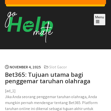
Skip
to
content
Menu
Open
the
main
menu
Slot Gacor Hari Ini dari PG
Dapatkan kemenangan maksimal hari ini dengan slot X500
dari PG Soft. Slot gacor ini memberikan pengalaman
Soft, Slot X500 untuk
menang konsisten.
Kemenangan Maksimal
NOVEMBER 4, 2025
Slot Gacor
Bet365: Tujuan utama bagi
penggemar taruhan olahraga
[ad_1]
Jika Anda seorang penggemar taruhan olahraga, Anda
mungkin pernah mendengar tentang Bet365. Platform
taruhan online ini dikenal sebagai tujuan akhir untuk