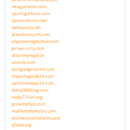
newgamestv.com
sportsgallerys.com
sportsmirrors.net
datasports.net
atasehirescortu.net
engineeringtechub.com
jerryescorts.com
attorneylegal.co
voomb.com
techgadgetpoint.com
tvsportsguide24.com
sportsreviews24.com
dubai360blog.com
lucky77slot.org
growmefast.com
mahkotahokislot.com
onlinecancerpharm.com
ufalek.org