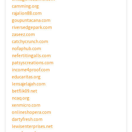
camming.org
rajalion88.com
goupuntacana.com
riversedgepark.com
zaseez.com
catchycrunch.com
nofaphub.com
nefertitingalls.com
patsyscreations.com
income4proof.com
educaritas.org
lensajelajah.com
betflik09.net
ncaq.org
xenmicro.com
onlineshopera.com
dartyfresh.com
lewisenterprises.net