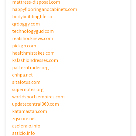
mattress-disposal.com
happyflooringandcabinets.com
bodybuildinglife.co
qrdoggy.com
technologygud.com
realshocknews.com
pickgb.com
healthmistakes.com
ksfashiondresses.com
patterntrader.org
cnhpa.net
sitalotus.com
supernotes.org
worldsportsempires.com
updatecentral360.com
katamastah.com
zqscore.net
aseleraio.info
asticio.info