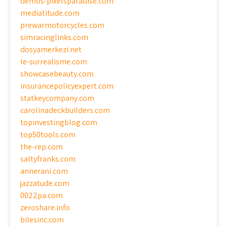
demos-pixelsparadise.com
mediatitude.com
prewarmotorcycles.com
simracinglinks.com
dosyamerkezi.net
le-surrealisme.com
showcasebeauty.com
insurancepolicyexpert.com
statkeycompany.com
carolinadeckbuilders.com
topinvestingblog.com
top50tools.com
the-rep.com
saltyfranks.com
annerani.com
jazzatude.com
0022pa.com
zeroshare.info
bilesinc.com