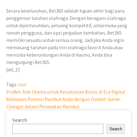
Secara keseluruhan, Bet365 adalah tujuan akhir bagi para
penggemar taruhan olahraga. Dengan beragam olahraga
untuk dipertaruhkan, peluang kompetitif, antarmuka yang
ramah pengguna, dan opsi perjudian tambahan, Bet365
memiliki sesuatu untuk semua orang. Jadi jika Anda ingin
memasang taruhan pada tim olahraga favorit Anda atau
mencoba keberuntungan Anda di kasino, Anda bisa
mengunjungi Bet365.
[ad_2]
Tags:
slot
Post
Pro8et: Alat Utama untuk Kesuksesan Bisnis di Era Digital
Bebaskan Potensi Rambut Anda dengan Ovabet: Game-
navigation
Changer dalam Perawatan Rambut
Search
Search