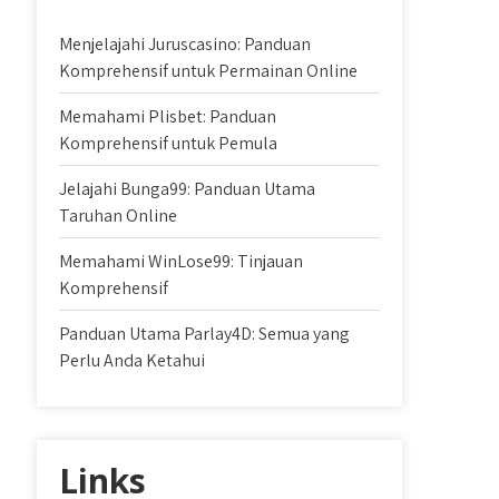
Menjelajahi Juruscasino: Panduan
Komprehensif untuk Permainan Online
Memahami Plisbet: Panduan
Komprehensif untuk Pemula
Jelajahi Bunga99: Panduan Utama
Taruhan Online
Memahami WinLose99: Tinjauan
Komprehensif
Panduan Utama Parlay4D: Semua yang
Perlu Anda Ketahui
Links