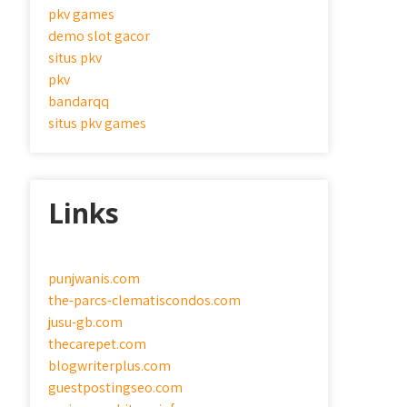
pkv games
demo slot gacor
situs pkv
pkv
bandarqq
situs pkv games
Links
punjwanis.com
the-parcs-clematiscondos.com
jusu-gb.com
thecarepet.com
blogwriterplus.com
guestpostingseo.com