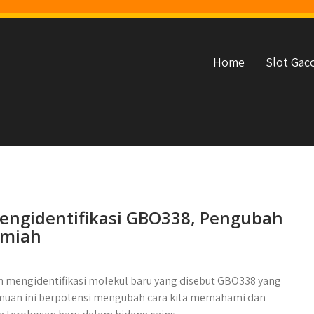
Home
Slot Gac
i PG Soft, Slot X500 untuk Ke
 X500 dari PG Soft. Slot gacor ini memberikan pengalaman menan
Mengidentifikasi GBO338, Pengubah
lmiah
h mengidentifikasi molekul baru yang disebut GBO338 yang
emuan ini berpotensi mengubah cara kita memahami dan