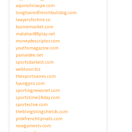
aquinoticiaspe.com
longhairedfrenchbulldog.com
lawyersforhire.co
businemarket.com
matahari88play.net
moneydescriptor.com
youthsmagazine.com
painaidee.net
sportsdarkest.com
webtoon.biz
thesportswires.com
hyungpro.com
sportingnewsnet.com
sportstime24day.com
sporteslive.com
theblingblingshields.com
pinkfrenchtipnails.com
newgamestv.com