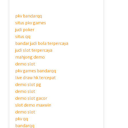
pkv bandarqq
situs pkv games
judi poker
situs qq
bandar judi bola terpercaya
judi slot terpercaya
mahjong demo
demo slot
pkv games bandarqq
live draw hk tercepat
demo slot pg
demo slot
demo slot gacor
slot demo maxwin
demo slot
pkv qq
bandarqq