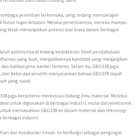
 terobosan baru dalam bidang sains.
i lembaga penelitian terkemuka, yang sedang mempelajari
i hutan hujan Amazon. Melalui penelitiannya, mereka mampu
yang telah menunjukkan potensi luar biasa dalam berbagai
dalah potensinya di bidang kedokteran. Studi pendahuluan
inflamasi yang kuat, menjadikannya kandidat yang menjanjikan
dan bahkan jenis kanker tertentu. Selain itu, GBO338 juga
, dan beberapa peneliti menyarankan bahwa GBO338 dapat
buh yang rusak.
38 juga berpotensi merevolusi bidang ilmu material. Molekul
deal untuk digunakan di berbagai industri, mulai dari elektronik
ara untuk memasukkan GBO338 ke dalam material dan teknologi
berbagai industri.
n dan kolaborasi ilmiah. Ini berfungsi sebagai pengingat