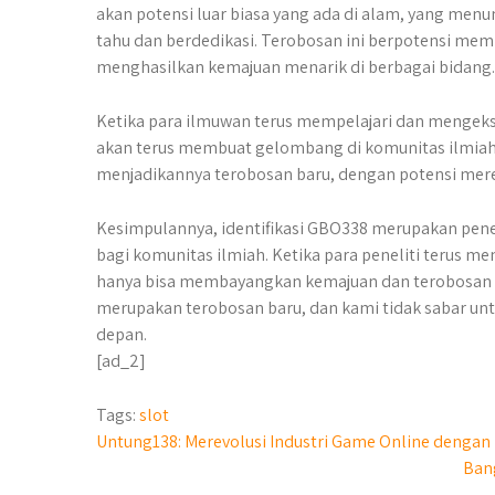
akan potensi luar biasa yang ada di alam, yang men
tahu dan berdedikasi. Terobosan ini berpotensi mem
menghasilkan kemajuan menarik di berbagai bidang.
Ketika para ilmuwan terus mempelajari dan mengeks
akan terus membuat gelombang di komunitas ilmiah.
menjadikannya terobosan baru, dengan potensi mere
Kesimpulannya, identifikasi GBO338 merupakan pe
bagi komunitas ilmiah. Ketika para peneliti terus m
hanya bisa membayangkan kemajuan dan terobosan l
merupakan terobosan baru, dan kami tidak sabar un
depan.
[ad_2]
Tags:
slot
Post
Untung138: Merevolusi Industri Game Online dengan F
Bang
navigation